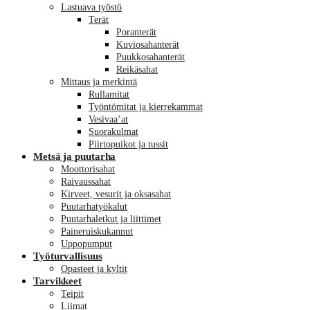
Lastuava työstö
Terät
Poranterät
Kuviosahanterät
Puukkosahanterät
Reikäsahat
Mittaus ja merkintä
Rullamitat
Työntömitat ja kierrekammat
Vesivaa’at
Suorakulmat
Piirtopuikot ja tussit
Metsä ja puutarha
Moottorisahat
Raivaussahat
Kirveet, vesurit ja oksasahat
Puutarhatyökalut
Puutarhaletkut ja liittimet
Paineruiskukannut
Uppopumput
Työturvallisuus
Opasteet ja kyltit
Tarvikkeet
Teipit
Liimat