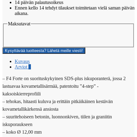
14 päivän palautusoikeus
Ennen kello 14 tehdyt tilaukset toimitetaan vielä saman päivän
aikana.
Maksutavat
Kysyttävää tuotteesta? Lähetä meille viesti!
Kuvaus
Arviot
0
– F4 Forte on suorituskykyinen SDS-plus iskuporanterä, jossa 2
lastuavaa kovametallisärmää, patentoitu ”4-step” -
kaksoiskierreprofiili
– tehokas, hitaasti kuluva ja erittäin pitkäikäinen kestävän
kovametallikärkensä ansiosta
– suuritehoiseen betonin, luonnonkiven, tiilen ja graniitin
iskuporaukseen
– koko Ø 12,00 mm