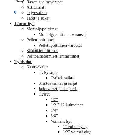
Rasvaus ja rasvanipat
Astiahanat
€
0,00
0
Öljynvaihto
Tapit ja sokat
Lämmitys
Moniöljypolttimet
Moniöljypolttimen varaosat
Pellettipolttimet
Pellettipolttimen varaosat
Sähkölämmittimet
Polttoainetoimiset lämmittimet
Työkalut
Käsityökalut
Hylsysarjat
Työkalusalkut
Kiintoavaimet ja sarjat
Jatkovarret ja adapterit
Hylsyt
1/2”
1/2 ” 12 kulmainen
1/4”
3/8”
Voimahylsyt
1” voimahylsy
1/2” voimahylsy