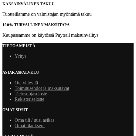
KANSAINVÄLINEN TAKUU
Tuotteillamme on valmistajan myöntämä takuu
100% TURVALLINEN MAKSUTAPA
Kaupassamme on käytössä Paytrail maksunvälitys
TIETOA MEISTÄ
Yritys
ASIAKASPALVELU
Ota yhteyttä
Toimitusehdot ja maksutavat
Tietosuojaseloste
Rekisteriseloste
OMAT SIVUT
Oma tili / uusi asikas
Omat tilaukseni