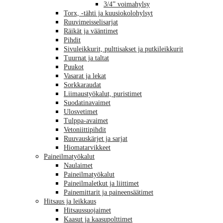
3/4” voimahylsy
Torx, -tähti ja kuusiokolohylsyt
Ruuvimeisselisarjat
Räikät ja vääntimet
Pihdit
Sivuleikkurit, pulttisakset ja putkileikkurit
Tuurnat ja taltat
Puukot
Vasarat ja lekat
Sorkkaraudat
Liimaustyökalut, puristimet
Suodatinavaimet
Ulosvetimet
Tulppa-avaimet
Vetoniittipihdit
Ruuvauskärjet ja sarjat
Hiomatarvikkeet
Paineilmatyökalut
Naulaimet
Paineilmatyökalut
Paineilmaletkut ja liittimet
Painemittarit ja paineensäätimet
Hitsaus ja leikkaus
Hitsaussuojaimet
Kaasut ja kaasupolttimet