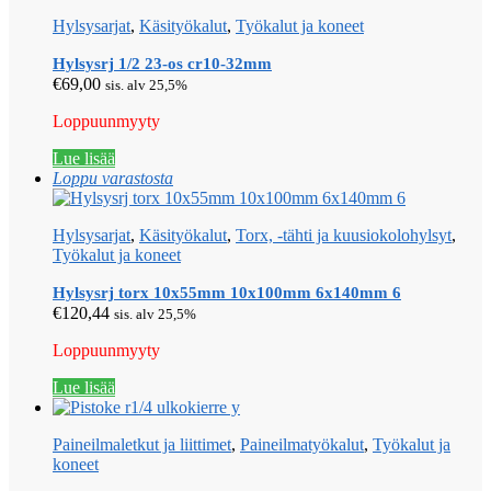
Hylsysarjat
,
Käsityökalut
,
Työkalut ja koneet
Hylsysrj 1/2 23-os cr10-32mm
€
69,00
sis. alv 25,5%
Loppuunmyyty
Lue lisää
Loppu varastosta
Hylsysarjat
,
Käsityökalut
,
Torx, -tähti ja kuusiokolohylsyt
,
Työkalut ja koneet
Hylsysrj torx 10x55mm 10x100mm 6x140mm 6
€
120,44
sis. alv 25,5%
Loppuunmyyty
Lue lisää
Paineilmaletkut ja liittimet
,
Paineilmatyökalut
,
Työkalut ja
koneet