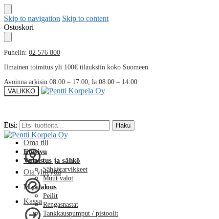
Skip to navigation
Skip to content
Ostoskori
Puhelin:
02 576 800
Ilmainen toimitus yli 100€ tilauksiin koko Suomeen.
Avoinna arkisin 08:00 – 17:00, la 08:00 – 14:00
VALIKKO
Etsi:
Etsi:
Haku
Haku
Oma tili
Etusivu
Valaistus ja sähkö
Sähkötarvikkeet
Ota yhteyttä
Muut valot
Maatalous
Peilit
Kassa
Rengasnastat
Tankkauspumput / pistoolit