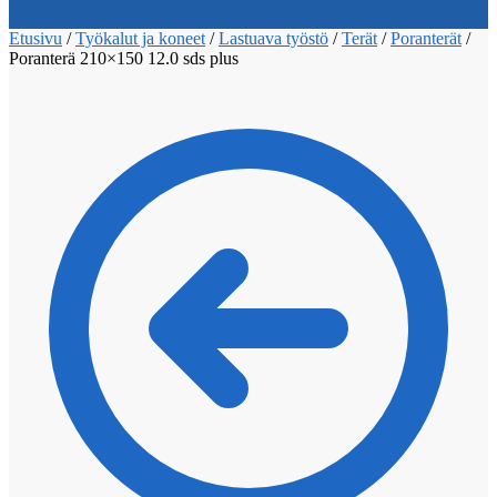
Etusivu
/
Työkalut ja koneet
/
Lastuava työstö
/
Terät
/
Poranterät
/
Poranterä 210×150 12.0 sds plus