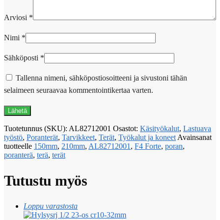
Arviosi
*
Nimi
*
Sähköposti
*
Tallenna nimeni, sähköpostiosoitteeni ja sivustoni tähän
selaimeen seuraavaa kommentointikertaa varten.
Tuotetunnus (SKU):
AL82712001
Osastot:
Käsityökalut
,
Lastuava
työstö
,
Poranterät
,
Tarvikkeet
,
Terät
,
Työkalut ja koneet
Avainsanat
tuotteelle
150mm
,
210mm
,
AL82712001
,
F4 Forte
,
poran
,
poranterä
,
terä
,
terät
Tutustu myös
Loppu varastosta