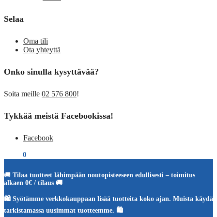
Selaa
Oma tili
Ota yhteyttä
Onko sinulla kysyttävää?
Soita meille
02 576 800
!
Tykkää meistä Facebookissa!
Facebook
€
0,00
0
🚚
Tilaa tuotteet lähimpään noutopisteeseen edullisesti – toimitus
alkaen 0€ / tilaus 🚚
🛍️ Syötämme verkkokauppaan lisää tuotteita koko ajan. Muista käydä
tarkistamassa uusimmat tuotteemme. 🛍️