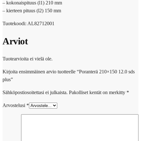
– kokonaispituus (l1) 210 mm
– kierteen pituus (l2) 150 mm
Tuotekoodi: AL82712001
Arviot
Tuotearvioita ei vielä ole.
Kirjoita ensimmäinen arvio tuotteelle “Poranterä 210×150 12.0 sds
plus”
Sähköpostiosoitettasi ei julkaista.
Pakolliset kentät on merkitty
*
Arvostelusi
*