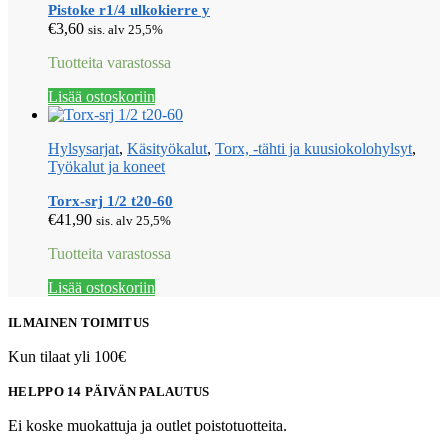
Pistoke r1/4 ulkokierre y
€
3,60
sis. alv 25,5%
Tuotteita varastossa
Lisää ostoskoriin
Hylsysarjat
,
Käsityökalut
,
Torx, -tähti ja kuusiokolohylsyt
,
Työkalut ja koneet
Torx-srj 1/2 t20-60
€
41,90
sis. alv 25,5%
Tuotteita varastossa
Lisää ostoskoriin
ILMAINEN TOIMITUS
Kun tilaat yli 100€
HELPPO 14 PÄIVÄN PALAUTUS
Ei koske muokattuja ja outlet poistotuotteita.