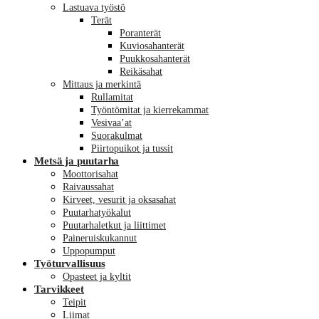
Lastuava työstö
Terät
Poranterät
Kuviosahanterät
Puukkosahanterät
Reikäsahat
Mittaus ja merkintä
Rullamitat
Työntömitat ja kierrekammat
Vesivaa’at
Suorakulmat
Piirtopuikot ja tussit
Metsä ja puutarha
Moottorisahat
Raivaussahat
Kirveet, vesurit ja oksasahat
Puutarhatyökalut
Puutarhaletkut ja liittimet
Paineruiskukannut
Uppopumput
Työturvallisuus
Opasteet ja kyltit
Tarvikkeet
Teipit
Liimat