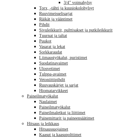
3/4” voimahylsy
Torx, -tähti ja kuusiokolohylsyt
Ruuvimeisselisarjat
Räikät ja vääntimet
Pihdit
Sivuleikkurit, pulttisakset ja putkileikkurit
Tuurnat ja taltat
Puukot
Vasarat ja lekat
Sorkkaraudat
Liimaustyökalut, puristimet
Suodatinavaimet
Ulosvetimet
Tulppa-avaimet
Vetoniittipihdit
Ruuvauskärjet ja sarjat
Hiomatarvikkeet
Paineilmatyökalut
Naulaimet
Paineilmatyökalut
Paineilmaletkut ja liittimet
Painemittarit ja paineensäätimet
Hitsaus ja leikkaus
Hitsaussuojaimet
Kaasut ja kaasupolttimet