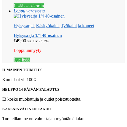
Lisää ostoskoriin
Loppu varastosta
Hylsysarjat
,
Käsityökalut
,
Työkalut ja koneet
Hylsysarja 1/4 40-osainen
€
49,00
sis. alv 25,5%
Loppuunmyyty
Lue lisää
ILMAINEN TOIMITUS
Kun tilaat yli 100€
HELPPO 14 PÄIVÄN PALAUTUS
Ei koske muokattuja ja outlet poistotuotteita.
KANSAINVÄLINEN TAKUU
Tuotteillamme on valmistajan myöntämä takuu