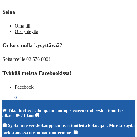
Selaa
Oma tili
Ota yhteyttä
Onko sinulla kysyttävää?
Soita meille
02 576 800
!
Tykkää meistä Facebookissa!
Facebook
€
0,00
0
🚚
Tilaa tuotteet lähimpään noutopisteeseen edullisesti – toimitus
alkaen 0€ / tilaus 🚚
🛍️ Syötämme verkkokauppaan lisää tuotteita koko ajan. Muista käydä
tarkistamassa uusimmat tuotteemme. 🛍️