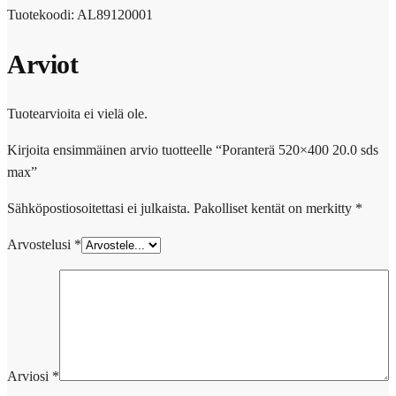
Tuotekoodi: AL89120001
Arviot
Tuotearvioita ei vielä ole.
Kirjoita ensimmäinen arvio tuotteelle “Poranterä 520×400 20.0 sds
max”
Sähköpostiosoitettasi ei julkaista.
Pakolliset kentät on merkitty
*
Arvostelusi
*
Arviosi
*