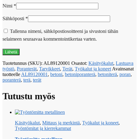
Nimi
*
Sähköposti
*
Tallenna nimeni, sähköpostiosoitteeni ja sivustoni tähän
selaimeen seuraavaa kommentointikertaa varten.
Tuotetunnus (SKU):
AL89120001
Osastot:
Käsityökalut
,
Lastuava
työstö
,
Poranterät
,
Tarvikkeet
,
Terät
,
Työkalut ja koneet
Avainsanat
tuotteelle
AL89120001
,
betoni
,
betoniporanterä
,
betoniterä
,
poran
,
poranterä
,
terä
,
terät
Tutustu myös
Käsityökalut
,
Mittaus ja merkintä
,
Työkalut ja koneet
,
Työntömitat ja kierrekammat