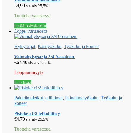
Työntömitta metallinen
€
9,99
sis. alv 25,5%
Tuotteita varastossa
Lisää ostoskoriin
Loppu varastosta
Hylsysarjat
,
Käsityökalut
,
Työkalut ja koneet
Voimahylsysarja 3/4 9-osainen.
€
67,40
sis. alv 25,5%
Loppuunmyyty
Lue lisää
Paineilmaletkut ja liittimet
,
Paineilmatyökalut
,
Työkalut ja
koneet
Pistoke r1/2 letkuliitin y
€
4,70
sis. alv 25,5%
Tuotteita varastossa