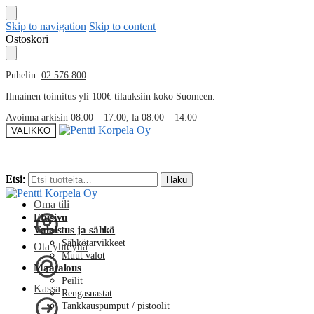
Skip to navigation
Skip to content
Ostoskori
Puhelin:
02 576 800
Ilmainen toimitus yli 100€ tilauksiin koko Suomeen.
Avoinna arkisin 08:00 – 17:00, la 08:00 – 14:00
VALIKKO
Etsi:
Etsi:
Haku
Haku
Oma tili
Etusivu
Valaistus ja sähkö
Sähkötarvikkeet
Ota yhteyttä
Muut valot
Maatalous
Peilit
Kassa
Rengasnastat
Tankkauspumput / pistoolit