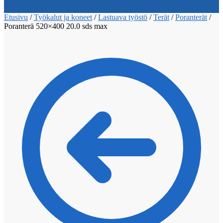
Etusivu
/
Työkalut ja koneet
/
Lastuava työstö
/
Terät
/
Poranterät
/
Poranterä 520×400 20.0 sds max