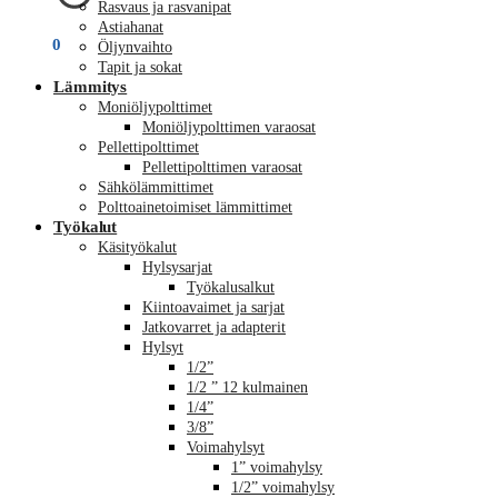
Rasvaus ja rasvanipat
Astiahanat
€
0,00
0
Öljynvaihto
Tapit ja sokat
Lämmitys
Moniöljypolttimet
Moniöljypolttimen varaosat
Pellettipolttimet
Pellettipolttimen varaosat
Sähkölämmittimet
Polttoainetoimiset lämmittimet
Työkalut
Käsityökalut
Hylsysarjat
Työkalusalkut
Kiintoavaimet ja sarjat
Jatkovarret ja adapterit
Hylsyt
1/2”
1/2 ” 12 kulmainen
1/4”
3/8”
Voimahylsyt
1” voimahylsy
1/2” voimahylsy