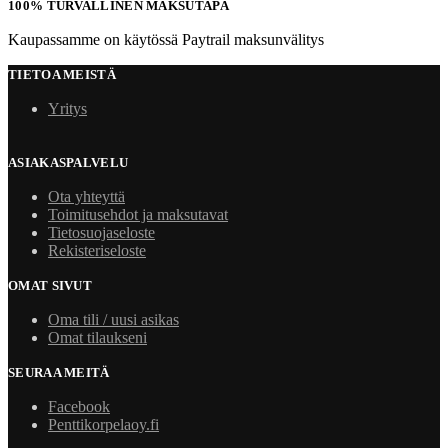
100% TURVALLINEN MAKSUTAPA
Kaupassamme on käytössä Paytrail maksunvälitys
TIETOA MEISTÄ
Yritys
ASIAKASPALVELU
Ota yhteyttä
Toimitusehdot ja maksutavat
Tietosuojaseloste
Rekisteriseloste
OMAT SIVUT
Oma tili / uusi asikas
Omat tilaukseni
SEURAA MEITÄ
Facebook
Penttikorpelaoy.fi