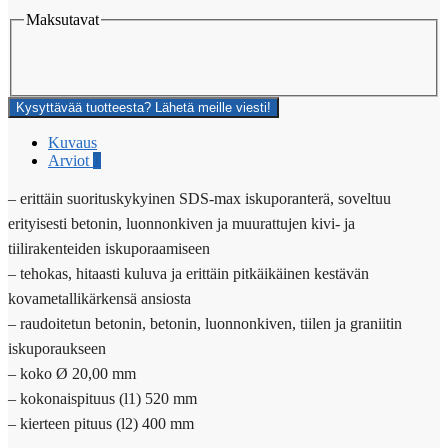
Maksutavat
Kysyttävää tuotteesta? Lähetä meille viesti!
Kuvaus
Arviot
0
– erittäin suorituskykyinen SDS-max iskuporanterä, soveltuu
erityisesti betonin, luonnonkiven ja muurattujen kivi- ja
tiilirakenteiden iskuporaamiseen
– tehokas, hitaasti kuluva ja erittäin pitkäikäinen kestävän
kovametallikärkensä ansiosta
– raudoitetun betonin, betonin, luonnonkiven, tiilen ja graniitin
iskuporaukseen
– koko Ø 20,00 mm
– kokonaispituus (l1) 520 mm
– kierteen pituus (l2) 400 mm