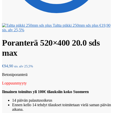
Taltta piikki 250mm sds plus
€
19,90
sis. alv 25,5%
Poranterä 520×400 20.0 sds
max
€
94,90
sis. alv 25,5%
Betoniporanterä
Loppuunmyyty
Ilmainen toimitus yli 100€ tilauksiin koko Suomeen
14 päivän palautusoikeus
Ennen kello 14 tehdyt tilaukset toimitetaan vielä saman päivän
aikana.