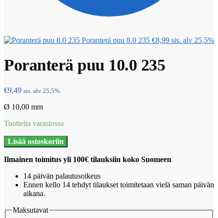
Poranterä puu 8.0 235
€
8,99
sis. alv 25,5%
Poranterä puu 10.0 235
€
9,49
sis. alv 25,5%
Ø 10,00 mm
Tuotteita varastossa
Poranterä
Lisää ostoskoriin
puu
10.0
Ilmainen toimitus yli 100€ tilauksiin koko Suomeen
235
määrä
14 päivän palautusoikeus
Ennen kello 14 tehdyt tilaukset toimitetaan vielä saman päivän
aikana.
Maksutavat