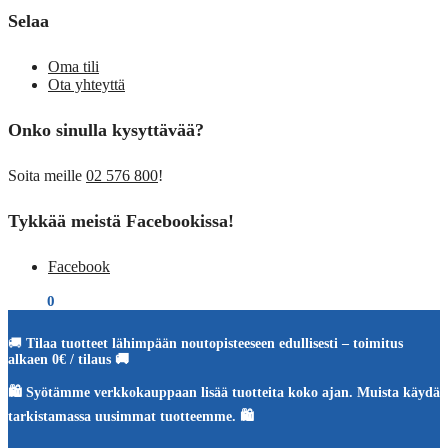
Selaa
Oma tili
Ota yhteyttä
Onko sinulla kysyttävää?
Soita meille
02 576 800
!
Tykkää meistä Facebookissa!
Facebook
€
0,00
0
🚚
Tilaa tuotteet lähimpään noutopisteeseen edullisesti – toimitus
alkaen 0€ / tilaus 🚚
🛍️ Syötämme verkkokauppaan lisää tuotteita koko ajan. Muista käydä
tarkistamassa uusimmat tuotteemme. 🛍️