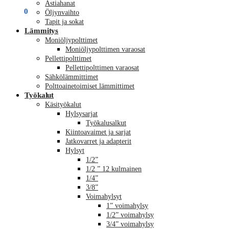
Astiahanat
€
0,00
0
Öljynvaihto
Tapit ja sokat
Lämmitys
Moniöljypolttimet
Moniöljypolttimen varaosat
Pellettipolttimet
Pellettipolttimen varaosat
Sähkölämmittimet
Polttoainetoimiset lämmittimet
Työkalut
Käsityökalut
Hylsysarjat
Työkalusalkut
Kiintoavaimet ja sarjat
Jatkovarret ja adapterit
Hylsyt
1/2”
1/2 ” 12 kulmainen
1/4”
3/8”
Voimahylsyt
1” voimahylsy
1/2” voimahylsy
3/4” voimahylsy