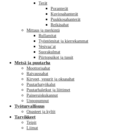
Terät
Poranterät
Kuviosahanterät
Puukkosahanterät
Reikäsahat
Mittaus ja merkintä
Rullamitat
Työntömitat ja kierrekammat
Vesivaa’at
Suorakulmat
Piirtopuikot ja tussit
Metsä ja puutarha
Moottorisahat
Raivaussahat
Kirveet, vesurit ja oksasahat
Puutarhatyökalut
Puutarhaletkut ja liittimet
Paineruiskukannut
Uppopumput
Työturvallisuus
Opasteet ja kyltit
Tarvikkeet
Teipit
Liimat