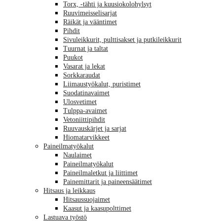
Torx, -tähti ja kuusiokolohylsyt
Ruuvimeisselisarjat
Räikät ja vääntimet
Pihdit
Sivuleikkurit, pulttisakset ja putkileikkurit
Tuurnat ja taltat
Puukot
Vasarat ja lekat
Sorkkaraudat
Liimaustyökalut, puristimet
Suodatinavaimet
Ulosvetimet
Tulppa-avaimet
Vetoniittipihdit
Ruuvauskärjet ja sarjat
Hiomatarvikkeet
Paineilmatyökalut
Naulaimet
Paineilmatyökalut
Paineilmaletkut ja liittimet
Painemittarit ja paineensäätimet
Hitsaus ja leikkaus
Hitsaussuojaimet
Kaasut ja kaasupolttimet
Lastuava työstö