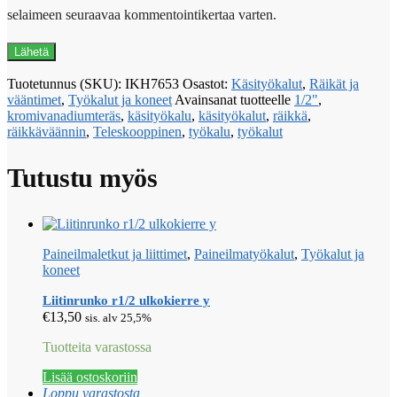
selaimeen seuraavaa kommentointikertaa varten.
Tuotetunnus (SKU):
IKH7653
Osastot:
Käsityökalut
,
Räikät ja
vääntimet
,
Työkalut ja koneet
Avainsanat tuotteelle
1/2"
,
kromivanadiumteräs
,
käsityökalu
,
käsityökalut
,
räikkä
,
räikkäväännin
,
Teleskooppinen
,
työkalu
,
työkalut
Tutustu myös
Paineilmaletkut ja liittimet
,
Paineilmatyökalut
,
Työkalut ja
koneet
Liitinrunko r1/2 ulkokierre y
€
13,50
sis. alv 25,5%
Tuotteita varastossa
Lisää ostoskoriin
Loppu varastosta