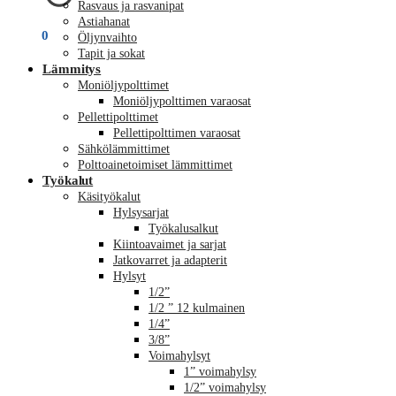
Rasvaus ja rasvanipat
Astiahanat
€
0,00
0
Öljynvaihto
Tapit ja sokat
Lämmitys
Moniöljypolttimet
Moniöljypolttimen varaosat
Pellettipolttimet
Pellettipolttimen varaosat
Sähkölämmittimet
Polttoainetoimiset lämmittimet
Työkalut
Käsityökalut
Hylsysarjat
Työkalusalkut
Kiintoavaimet ja sarjat
Jatkovarret ja adapterit
Hylsyt
1/2”
1/2 ” 12 kulmainen
1/4”
3/8”
Voimahylsyt
1” voimahylsy
1/2” voimahylsy