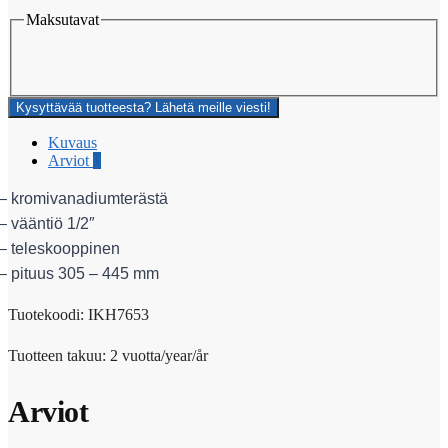
Maksutavat
Kysyttävää tuotteesta? Lähetä meille viesti!
Kuvaus
Arviot
0
– kromivanadiumterästä
– vääntiö 1/2″
– teleskooppinen
– pituus 305 – 445 mm
Tuotekoodi: IKH7653
Tuotteen takuu: 2 vuotta/year/år
Arviot