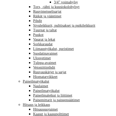
3/4” voimahylsy
Torx, -tähti ja kuusiokolohylsyt
Ruuvimeisselisarjat
Räikät ja vääntimet
Pihdit
Sivuleikkurit, pulttisakset ja putkileikkurit
Tuurnat ja taltat
Puukot
Vasarat ja lekat
Sorkkaraudat
Liimaustyökalut, puristimet
Suodatinavaimet
Ulosvetimet
Tulppa-avaimet
Vetoniittipihdit
Ruuvauskärjet ja sarjat
Hiomatarvikkeet
Paineilmatyökalut
Naulaimet
Paineilmatyökalut
Paineilmaletkut ja liittimet
Painemittarit ja paineensäätimet
Hitsaus ja leikkaus
Hitsaussuojaimet
Kaasut ja kaasupolttimet