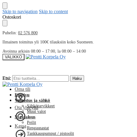
Skip to navigation
Skip to content
Ostoskori
Puhelin:
02 576 800
Ilmainen toimitus yli 100€ tilauksiin koko Suomeen.
Avoinna arkisin 08:00 – 17:00, la 08:00 – 14:00
VALIKKO
Etsi:
Etsi:
Haku
Haku
Oma tili
Etusivu
Valaistus ja sähkö
Sähkötarvikkeet
Ota yhteyttä
Muut valot
Maatalous
Peilit
Kassa
Rengasnastat
Tankkauspumput / pistoolit