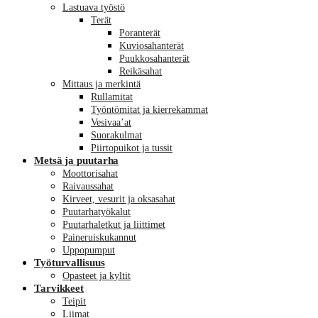
Lastuava työstö
Terät
Poranterät
Kuviosahanterät
Puukkosahanterät
Reikäsahat
Mittaus ja merkintä
Rullamitat
Työntömitat ja kierrekammat
Vesivaa’at
Suorakulmat
Piirtopuikot ja tussit
Metsä ja puutarha
Moottorisahat
Raivaussahat
Kirveet, vesurit ja oksasahat
Puutarhatyökalut
Puutarhaletkut ja liittimet
Paineruiskukannut
Uppopumput
Työturvallisuus
Opasteet ja kyltit
Tarvikkeet
Teipit
Liimat