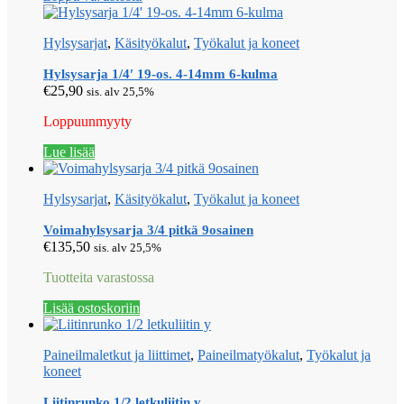
Hylsysarjat
,
Käsityökalut
,
Työkalut ja koneet
Hylsysarja 1/4′ 19-os. 4-14mm 6-kulma
€
25,90
sis. alv 25,5%
Loppuunmyyty
Lue lisää
Hylsysarjat
,
Käsityökalut
,
Työkalut ja koneet
Voimahylsysarja 3/4 pitkä 9osainen
€
135,50
sis. alv 25,5%
Tuotteita varastossa
Lisää ostoskoriin
Paineilmaletkut ja liittimet
,
Paineilmatyökalut
,
Työkalut ja
koneet
Liitinrunko 1/2 letkuliitin y