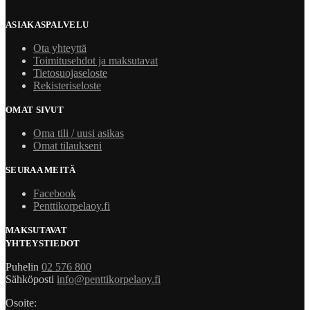
ASIAKASPALVELU
Ota yhteyttä
Toimitusehdot ja maksutavat
Tietosuojaseloste
Rekisteriseloste
OMAT SIVUT
Oma tili / uusi asikas
Omat tilaukseni
SEURAA MEITÄ
Facebook
Penttikorpelaoy.fi
MAKSUTAVAT
YHTEYSTIEDOT
Puhelin
02 576 800
Sähköposti
info@penttikorpelaoy.fi
Osoite: