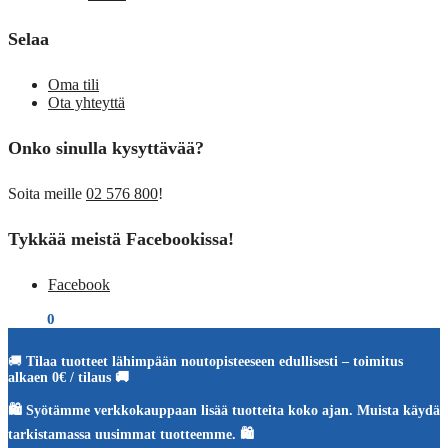
Selaa
Oma tili
Ota yhteyttä
Onko sinulla kysyttävää?
Soita meille
02 576 800
!
Tykkää meistä Facebookissa!
Facebook
€
0,00
0
🚚
Tilaa tuotteet lähimpään noutopisteeseen edullisesti – toimitus
alkaen 0€ / tilaus 🚚
🛍️ Syötämme verkkokauppaan lisää tuotteita koko ajan. Muista käydä
tarkistamassa uusimmat tuotteemme. 🛍️