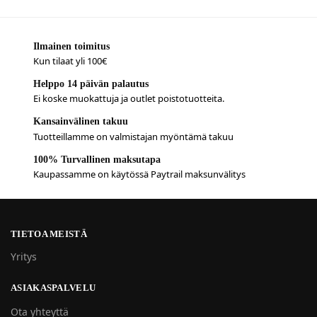
Ilmainen toimitus
Kun tilaat yli 100€
Helppo 14 päivän palautus
Ei koske muokattuja ja outlet poistotuotteita.
Kansainvälinen takuu
Tuotteillamme on valmistajan myöntämä takuu
100% Turvallinen maksutapa
Kaupassamme on käytössä Paytrail maksunvälitys
TIETOA MEISTÄ
Yritys
ASIAKASPALVELU
Ota yhteyttä