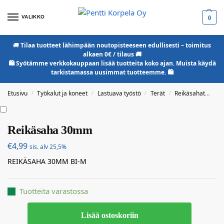
VALIKKO
0
🚚
Tilaa tuotteet lähimpään noutopisteeseen edullisesti – toimitus
alkaen 0€ / tilaus 🚚
🛍️ Syötämme verkkokauppaan lisää tuotteita koko ajan. Muista käydä
tarkistamassa uusimmat tuotteemme. 🛍️
Etusivu
Työkalut ja koneet
Lastuava työstö
Terät
Reikäsahat
Re
/
/
/
/
Reikäsaha 30mm
€
4,99
sis. alv 25,5%
REIKÄSAHA 30MM BI-M
Tuotteita varastossa
Lisää ostoskoriin