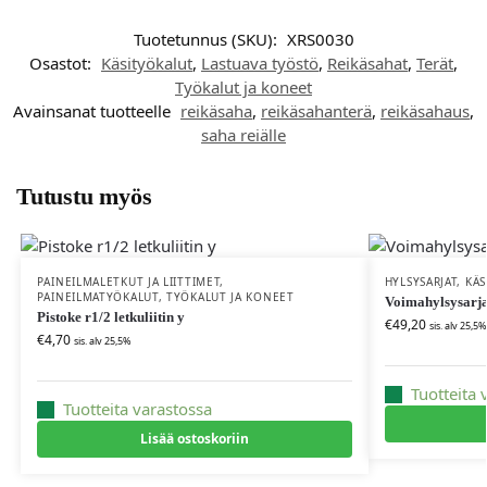
Tuotetunnus (SKU):
XRS0030
Osastot:
Käsityökalut
,
Lastuava työstö
,
Reikäsahat
,
Terät
,
Työkalut ja koneet
Avainsanat tuotteelle
reikäsaha
,
reikäsahanterä
,
reikäsahaus
,
saha reiälle
Tutustu myös
PAINEILMALETKUT JA LIITTIMET
,
HYLSYSARJAT
,
KÄS
PAINEILMATYÖKALUT
,
TYÖKALUT JA KONEET
Voimahylsysarja 
Pistoke r1/2 letkuliitin y
€
49,20
sis. alv 25,5%
€
4,70
sis. alv 25,5%
Tuotteita 
Tuotteita varastossa
Lisää ostoskoriin