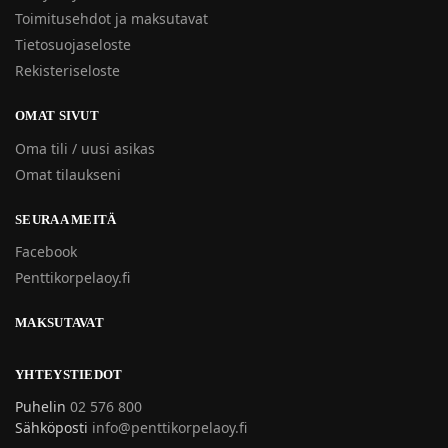
Toimitusehdot ja maksutavat
Tietosuojaseloste
Rekisteriseloste
OMAT SIVUT
Oma tili / uusi asikas
Omat tilaukseni
SEURAA MEITÄ
Facebook
Penttikorpelaoy.fi
MAKSUTAVAT
YHTEYSTIEDOT
Puhelin
02 576 800
Sähköposti
info@penttikorpelaoy.fi