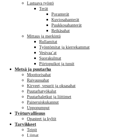
Lastuava työstö
Terät
Poranterät
Kuviosahanterät
Puukkosahanterät
Reikäsahat
Mittaus ja merkintä
Rullamitat
Työntömitat ja kierrekammat
Vesivaa’at
Suorakulmat
Piirtopuikot ja tussit
Metsä ja puutarha
Moottorisahat
Raivaussahat
Kirveet, vesurit ja oksasahat
Puutarhatyökalut
Puutarhaletkut ja liittimet
Paineruiskukannut
Uppopumput
Työturvallisuus
Opasteet ja kyltit
Tarvikkeet
Teipit
Liimat