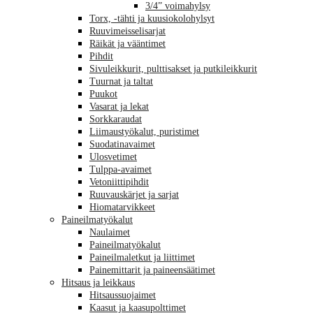
3/4” voimahylsy
Torx, -tähti ja kuusiokolohylsyt
Ruuvimeisselisarjat
Räikät ja vääntimet
Pihdit
Sivuleikkurit, pulttisakset ja putkileikkurit
Tuurnat ja taltat
Puukot
Vasarat ja lekat
Sorkkaraudat
Liimaustyökalut, puristimet
Suodatinavaimet
Ulosvetimet
Tulppa-avaimet
Vetoniittipihdit
Ruuvauskärjet ja sarjat
Hiomatarvikkeet
Paineilmatyökalut
Naulaimet
Paineilmatyökalut
Paineilmaletkut ja liittimet
Painemittarit ja paineensäätimet
Hitsaus ja leikkaus
Hitsaussuojaimet
Kaasut ja kaasupolttimet