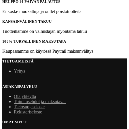
HELPPO 14 PÄIVÄN PALAUTUS
Ei koske muokattuja ja outlet poistotuotteita.
KANSAINVÄLINEN TAKUU
Tuotteillamme on valmistajan myöntämä takuu
100% TURVALLINEN MAKSUTAPA
Kaupassamme on käytössä Paytrail maksunvälitys
TIETOA MEISTÄ
Yritys
ASIAKASPALVELU
Ota yhteyttä
Toimitusehdot ja maksutavat
Tietosuojaseloste
Rekisteriseloste
OMAT SIVUT