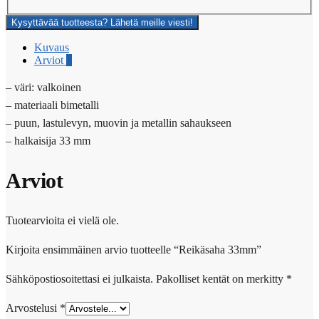
Kysyttävää tuotteesta? Lähetä meille viesti!
Kuvaus
Arviot
0
– väri: valkoinen
– materiaali bimetalli
– puun, lastulevyn, muovin ja metallin sahaukseen
– halkaisija 33 mm
Arviot
Tuotearvioita ei vielä ole.
Kirjoita ensimmäinen arvio tuotteelle “Reikäsaha 33mm”
Sähköpostiosoitettasi ei julkaista.
Pakolliset kentät on merkitty
*
Arvostelusi
*