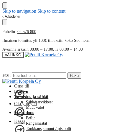
Skip to navigation
Skip to content
Ostoskori
Puhelin:
02 576 800
Ilmainen toimitus yli 100€ tilauksiin koko Suomeen.
Avoinna arkisin 08:00 – 17:00, la 08:00 – 14:00
VALIKKO
Etsi:
Etsi:
Haku
Haku
Oma tili
Etusivu
Valaistus ja sähkö
Sähkötarvikkeet
Ota yhteyttä
Muut valot
Maatalous
Peilit
Kassa
Rengasnastat
Tankkauspumput / pistoolit