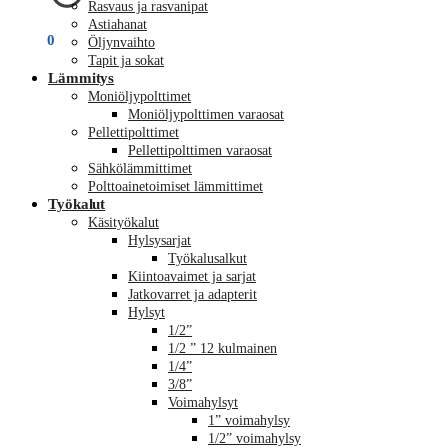
Rasvaus ja rasvanipat
Astiahanat
€
0,00
0
Öljynvaihto
Tapit ja sokat
Lämmitys
Moniöljypolttimet
Moniöljypolttimen varaosat
Pellettipolttimet
Pellettipolttimen varaosat
Sähkölämmittimet
Polttoainetoimiset lämmittimet
Työkalut
Käsityökalut
Hylsysarjat
Työkalusalkut
Kiintoavaimet ja sarjat
Jatkovarret ja adapterit
Hylsyt
1/2”
1/2 ” 12 kulmainen
1/4”
3/8”
Voimahylsyt
1” voimahylsy
1/2” voimahylsy