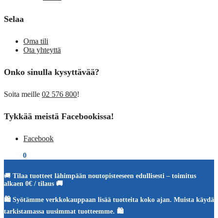
Selaa
Oma tili
Ota yhteyttä
Onko sinulla kysyttävää?
Soita meille
02 576 800
!
Tykkää meistä Facebookissa!
Facebook
€
0,00
0
🚚
Tilaa tuotteet lähimpään noutopisteeseen edullisesti – toimitus
alkaen 0€ / tilaus 🚚
🛍️ Syötämme verkkokauppaan lisää tuotteita koko ajan. Muista käydä
tarkistamassa uusimmat tuotteemme. 🛍️