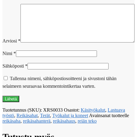
Arviosi
*
Nimi
*
Sähköposti
*
Tallenna nimeni, sähköpostiosoitteeni ja sivustoni tähän
selaimeen seuraavaa kommentointikertaa varten.
Tuotetunnus (SKU):
XRS0033
Osastot:
Käsityökalut
,
Lastuava
työstö
,
Reikäsahat
,
Terät
,
Työkalut ja koneet
Avainsanat tuotteelle
reikäsaha
,
reikäsahanterä
,
reikäsahaus
,
reiän teko
Tutustu myös