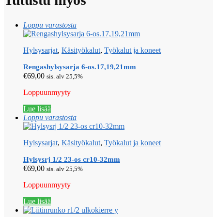
Loppu varastosta
Hylsysarjat
,
Käsityökalut
,
Työkalut ja koneet
Rengashylsysarja 6-os.17,19,21mm
€
69,00
sis. alv 25,5%
Loppuunmyyty
Lue lisää
Loppu varastosta
Hylsysarjat
,
Käsityökalut
,
Työkalut ja koneet
Hylsysrj 1/2 23-os cr10-32mm
€
69,00
sis. alv 25,5%
Loppuunmyyty
Lue lisää