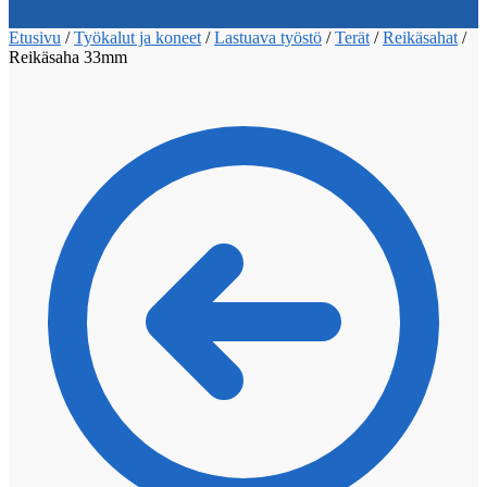
Etusivu
/
Työkalut ja koneet
/
Lastuava työstö
/
Terät
/
Reikäsahat
/
Reikäsaha 33mm