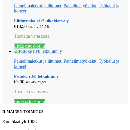
Paineilmaletkut ja liittimet
,
Paineilmatyökalut
,
Työkalut ja
koneet
Liitinrunko r1/2 ulkokierre y
€
13,50
sis. alv 25,5%
Tuotteita varastossa
Lisää ostoskoriin
Paineilmaletkut ja liittimet
,
Paineilmatyökalut
,
Työkalut ja
koneet
Pistoke r3/8 letkuliitin y
€
3,90
sis. alv 25,5%
Tuotteita varastossa
Lisää ostoskoriin
ILMAINEN TOIMITUS
Kun tilaat yli 100€