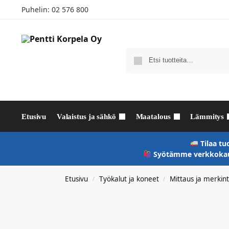
Puhelin:
02 576 800
Etusivu
Valaistus ja sähkö
Maatalous
Lämmitys
Tilaa tu
Syötämme verkkokaup
Etusivu
Työkalut ja koneet
Mittaus ja merkin
/
/