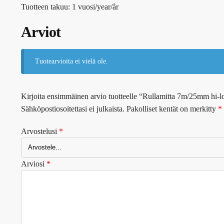
Tuotteen takuu: 1 vuosi/year/år
Arviot
Tuotearvioita ei vielä ole.
Kirjoita ensimmäinen arvio tuotteelle “Rullamitta 7m/25mm hi-lo
Sähköpostiosoitettasi ei julkaista.
Pakolliset kentät on merkitty
*
Arvostelusi
*
Arviosi
*