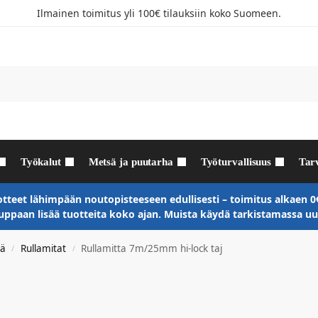
Ilmainen toimitus yli 100€ tilauksiin koko Suomeen.
Työkalut
Metsä ja puutarha
Työturvallisuus
Tar
otteet lähimpään noutopisteeseen edullisesti – toimitus alkaen 0€
paan lisää tuotteita koko ajan. Muista käydä tarkistamassa 
tä
Rullamitat
Rullamitta 7m/25mm hi-lock taj
/
/