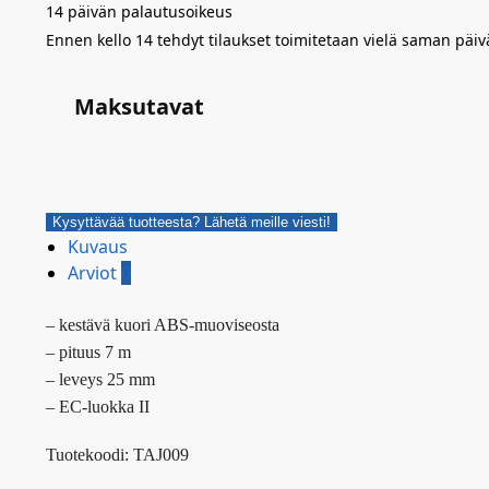
14 päivän palautusoikeus
Ennen kello 14 tehdyt tilaukset toimitetaan vielä saman päiv
Maksutavat
Kysyttävää tuotteesta? Lähetä meille viesti!
Kuvaus
Arviot
0
– kestävä kuori ABS-muoviseosta
– pituus 7 m
– leveys 25 mm
– EC-luokka II
Tuotekoodi: TAJ009