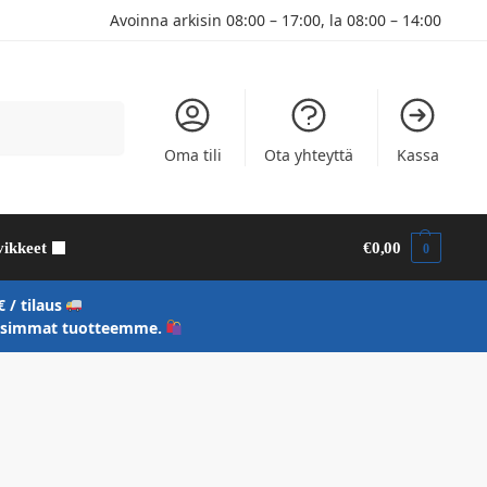
Avoinna arkisin 08:00 – 17:00, la 08:00 – 14:00
Haku
Oma tili
Ota yhteyttä
Kassa
vikkeet
€
0,00
0
 / tilaus
uusimmat tuotteemme.