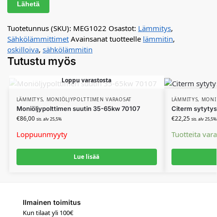
Tuotetunnus (SKU):
MEG1022
Osastot:
Lämmitys
,
Sähkölämmittimet
Avainsanat tuotteelle
lämmitin
,
oskilloiva
,
sähkölämmitin
Tutustu myös
Loppu varastosta
LÄMMITYS
,
MONIÖLJYPOLTTIMEN VARAOSAT
LÄMMITYS
,
MONI
Moniöljypolttimen suutin 35-65kw 70107
Citerm sytytys
€
86,00
€
22,25
sis. alv 25,5%
sis. alv 25,5%
Loppuunmyyty
Tuotteita var
Lue lisää
Ilmainen toimitus
Kun tilaat yli 100€