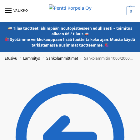
VALIKKO
0
Tilaa tuotteet lähimpään noutopisteeseen edullisesti – toimitus
alkaen 0€ / tilaus
Syötämme verkkokauppaan lisää tuotteita koko ajan. Muista käydä
tarkistamassa uusimmat tuotteemme.
Etusivu
Lämmitys
Sähkölämmittimet
Sähkölämmitin 1000/2000w 230v oskilloiva
/
/
/