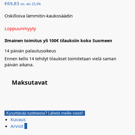
€
69,83
sis. alv 25,5%
Oskilloiva lämmitin-kaukosäädin
Loppuunmyyty
Ilmainen toimitus yli 100€ tilauksiin koko Suomeen
14 päivän palautusoikeus
Ennen kello 14 tehdyt tilaukset toimitetaan vielä saman
päivän aikana.
Maksutavat
Kysyttävää tuotteesta? Lähetä meille viesti!
Kuvaus
Arviot
0