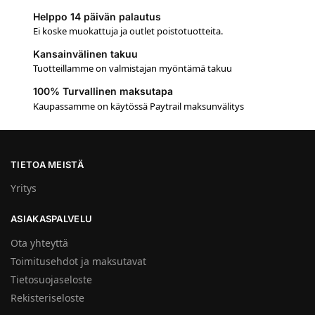
Helppo 14 päivän palautus
Ei koske muokattuja ja outlet poistotuotteita.
Kansainvälinen takuu
Tuotteillamme on valmistajan myöntämä takuu
100% Turvallinen maksutapa
Kaupassamme on käytössä Paytrail maksunvälitys
TIETOA MEISTÄ
Yritys
ASIAKASPALVELU
Ota yhteyttä
Toimitusehdot ja maksutavat
Tietosuojaseloste
Rekisteriseloste