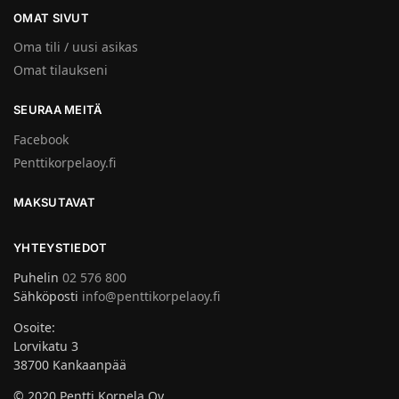
OMAT SIVUT
Oma tili / uusi asikas
Omat tilaukseni
SEURAA MEITÄ
Facebook
Penttikorpelaoy.fi
MAKSUTAVAT
YHTEYSTIEDOT
Puhelin
02 576 800
Sähköposti
info@penttikorpelaoy.fi
Osoite:
Lorvikatu 3
38700 Kankaanpää
© 2020 Pentti Korpela Oy