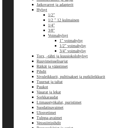
Jatkovarret ja adapterit
Hylsyt
1/2”
1/2 ” 12 kulmainen
1/4”
3/8”
Voimahylsyt
1” voimahylsy
1/2” voimahylsy
3/4” voimahylsy
Torx, -tähti ja kuusiokolohylsyt
Ruuvimeisselisarjat
Räikät ja vääntimet
Pihdit
Sivuleikkurit, pulttisakset ja putkileikkurit
Tuurnat ja taltat
Puukot
Vasarat ja lekat
Sorkkaraudat
Liimaustyökalut, puristimet
Suodatinavaimet
Ulosvetimet
Tulppa-avaimet
Vetoniittipihdit