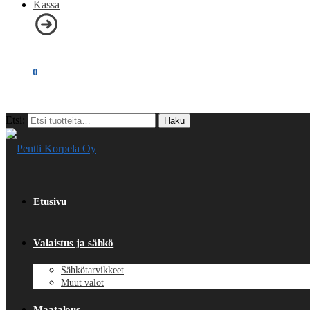
Kassa
€
0,00
0
Etsi:
Haku
Etusivu
Valaistus ja sähkö
Sähkötarvikkeet
Muut valot
Maatalous