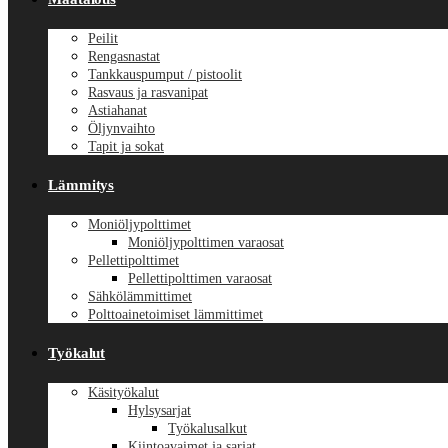
Peilit
Rengasnastat
Tankkauspumput / pistoolit
Rasvaus ja rasvanipat
Astiahanat
Öljynvaihto
Tapit ja sokat
Lämmitys
Moniöljypolttimet
Moniöljypolttimen varaosat
Pellettipolttimet
Pellettipolttimen varaosat
Sähkölämmittimet
Polttoainetoimiset lämmittimet
Työkalut
Käsityökalut
Hylsysarjat
Työkalusalkut
Kiintoavaimet ja sarjat