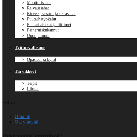
Moottorisahat
Raivaussahat
Kirveet, vesurit ja oksasahat
Puutarhatyökalut
Puutarhaletkut ja liittimet
Paineruiskukannut
Uppopumput
Työturvallisuus
Opasteet ja kyltit
Tarvikkeet
Teipit
Liimat
Selaa
Oma tili
Ota yhteyttä
Onko sinulla kysyttävää?