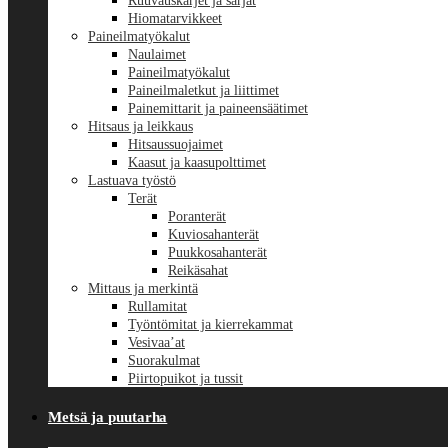
Ruuvauskärjet ja sarjat
Hiomatarvikkeet
Paineilmatyökalut
Naulaimet
Paineilmatyökalut
Paineilmaletkut ja liittimet
Painemittarit ja paineensäätimet
Hitsaus ja leikkaus
Hitsaussuojaimet
Kaasut ja kaasupolttimet
Lastuava työstö
Terät
Poranterät
Kuviosahanterät
Puukkosahanterät
Reikäsahat
Mittaus ja merkintä
Rullamitat
Työntömitat ja kierrekammat
Vesivaa’at
Suorakulmat
Piirtopuikot ja tussit
Metsä ja puutarha