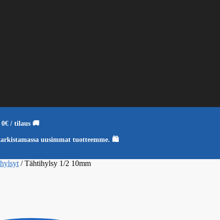
0€ / tilaus 🚚
tarkistamassa uusimmat tuotteemme. 🛍️
ohylsyt
/
Tähtihylsy 1/2 10mm