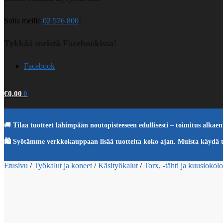
Soita meille
02 576 800
!
Tykkää meistä Facebookissa!
Facebook
€
0,00
0
🚚
Tilaa tuotteet lähimpään noutopisteeseen edullisesti – toimitus alkaen 
🛍️ Syötämme verkkokauppaan lisää tuotteita koko ajan. Muista käydä 
Etusivu
/
Työkalut ja koneet
/
Käsityökalut
/
Torx, -tähti ja kuusiokol