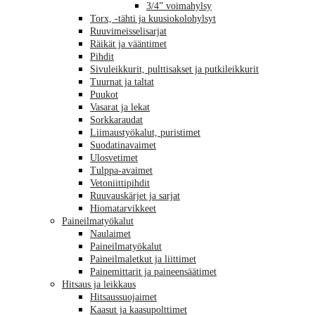
3/4” voimahylsy
Torx, -tähti ja kuusiokolohylsyt
Ruuvimeisselisarjat
Räikät ja vääntimet
Pihdit
Sivuleikkurit, pulttisakset ja putkileikkurit
Tuurnat ja taltat
Puukot
Vasarat ja lekat
Sorkkaraudat
Liimaustyökalut, puristimet
Suodatinavaimet
Ulosvetimet
Tulppa-avaimet
Vetoniittipihdit
Ruuvauskärjet ja sarjat
Hiomatarvikkeet
Paineilmatyökalut
Naulaimet
Paineilmatyökalut
Paineilmaletkut ja liittimet
Painemittarit ja paineensäätimet
Hitsaus ja leikkaus
Hitsaussuojaimet
Kaasut ja kaasupolttimet