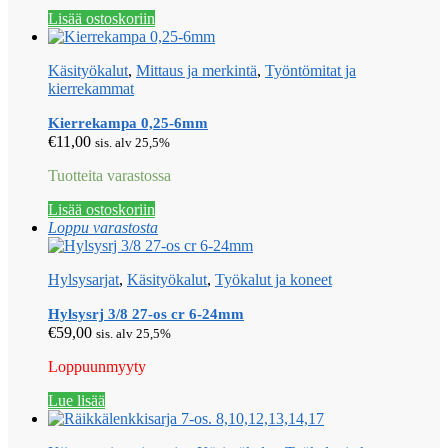
Lisää ostoskoriin
Käsityökalut
,
Mittaus ja merkintä
,
Työntömitat ja
kierrekammat
Kierrekampa 0,25-6mm
€
11,00
sis. alv 25,5%
Tuotteita varastossa
Lisää ostoskoriin
Loppu varastosta
Hylsysarjat
,
Käsityökalut
,
Työkalut ja koneet
Hylsysrj 3/8 27-os cr 6-24mm
€
59,00
sis. alv 25,5%
Loppuunmyyty
Lue lisää