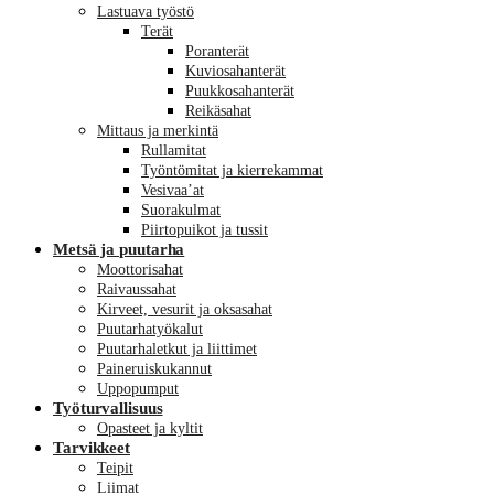
Lastuava työstö
Terät
Poranterät
Kuviosahanterät
Puukkosahanterät
Reikäsahat
Mittaus ja merkintä
Rullamitat
Työntömitat ja kierrekammat
Vesivaa’at
Suorakulmat
Piirtopuikot ja tussit
Metsä ja puutarha
Moottorisahat
Raivaussahat
Kirveet, vesurit ja oksasahat
Puutarhatyökalut
Puutarhaletkut ja liittimet
Paineruiskukannut
Uppopumput
Työturvallisuus
Opasteet ja kyltit
Tarvikkeet
Teipit
Liimat