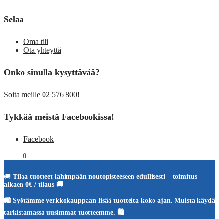
Selaa
Oma tili
Ota yhteyttä
Onko sinulla kysyttävää?
Soita meille
02 576 800
!
Tykkää meistä Facebookissa!
Facebook
€
0,00
0
🚚
Tilaa tuotteet lähimpään noutopisteeseen edullisesti – toimitus
alkaen 0€ / tilaus 🚚
🛍️ Syötämme verkkokauppaan lisää tuotteita koko ajan. Muista käydä
tarkistamassa uusimmat tuotteemme. 🛍️