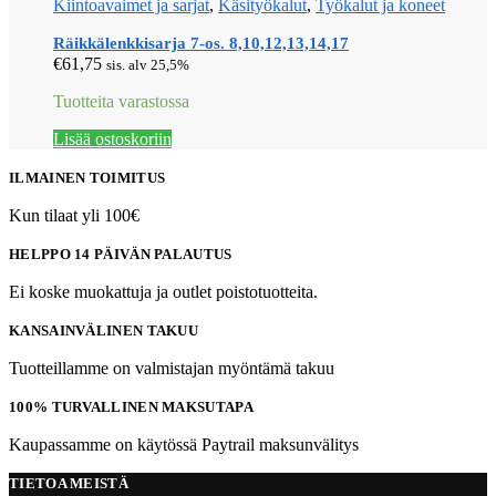
Kiintoavaimet ja sarjat
,
Käsityökalut
,
Työkalut ja koneet
Räikkälenkkisarja 7-os. 8,10,12,13,14,17
€
61,75
sis. alv 25,5%
Tuotteita varastossa
Lisää ostoskoriin
ILMAINEN TOIMITUS
Kun tilaat yli 100€
HELPPO 14 PÄIVÄN PALAUTUS
Ei koske muokattuja ja outlet poistotuotteita.
KANSAINVÄLINEN TAKUU
Tuotteillamme on valmistajan myöntämä takuu
100% TURVALLINEN MAKSUTAPA
Kaupassamme on käytössä Paytrail maksunvälitys
TIETOA MEISTÄ