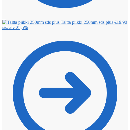
Taltta piikki 250mm sds plus
€
19,90
sis. alv 25,5%