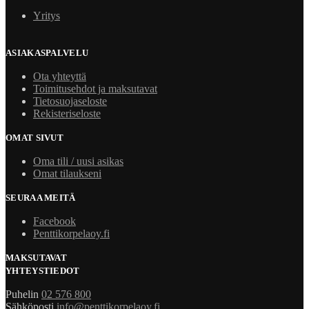
Yritys
ASIAKASPALVELU
Ota yhteyttä
Toimitusehdot ja maksutavat
Tietosuojaseloste
Rekisteriseloste
OMAT SIVUT
Oma tili / uusi asikas
Omat tilaukseni
SEURAA MEITÄ
Facebook
Penttikorpelaoy.fi
MAKSUTAVAT
YHTEYSTIEDOT
Puhelin
02 576 800
Sähköposti
info@penttikorpelaoy.fi