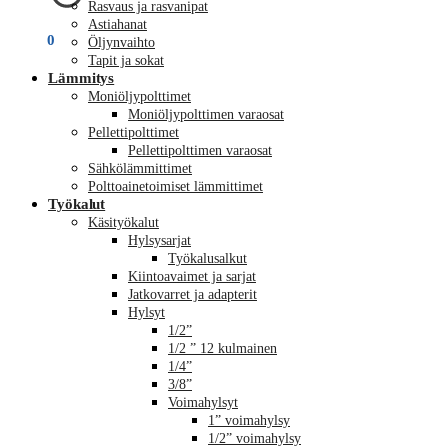
Rasvaus ja rasvanipat
Astiahanat
€
0,00
0
Öljynvaihto
Tapit ja sokat
Lämmitys
Moniöljypolttimet
Moniöljypolttimen varaosat
Pellettipolttimet
Pellettipolttimen varaosat
Sähkölämmittimet
Polttoainetoimiset lämmittimet
Työkalut
Käsityökalut
Hylsysarjat
Työkalusalkut
Kiintoavaimet ja sarjat
Jatkovarret ja adapterit
Hylsyt
1/2”
1/2 ” 12 kulmainen
1/4”
3/8”
Voimahylsyt
1” voimahylsy
1/2” voimahylsy