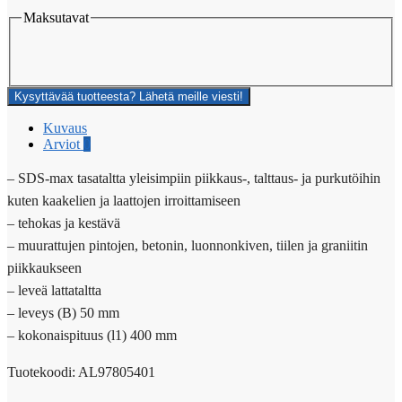
Maksutavat
Kysyttävää tuotteesta? Lähetä meille viesti!
Kuvaus
Arviot
0
– SDS-max tasataltta yleisimpiin piikkaus-, talttaus- ja purkutöihin
kuten kaakelien ja laattojen irroittamiseen
– tehokas ja kestävä
– muurattujen pintojen, betonin, luonnonkiven, tiilen ja graniitin
piikkaukseen
– leveä lattataltta
– leveys (B) 50 mm
– kokonaispituus (l1) 400 mm
Tuotekoodi: AL97805401