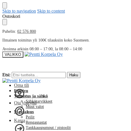
Skip to navigation
Skip to content
Ostoskori
Puhelin:
02 576 800
Ilmainen toimitus yli 100€ tilauksiin koko Suomeen.
Avoinna arkisin 08:00 – 17:00, la 08:00 – 14:00
VALIKKO
Etsi:
Etsi:
Haku
Haku
Oma tili
Etusivu
Valaistus ja sähkö
Sähkötarvikkeet
Ota yhteyttä
Muut valot
Maatalous
Peilit
Kassa
Rengasnastat
Tankkauspumput / pistoolit