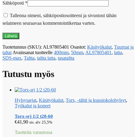
Sähköposti
*
Tallenna nimeni, sähköpostiosoitteeni ja sivustoni tähän
selaimeen seuraavaa kommentointikertaa varten.
Tuotetunnus (SKU):
AL97805401
Osastot:
Käsityökalut
,
Tuurnat ja
taltat
Avainsanat tuotteelle
400mm
,
50mm
,
AL97805401
,
latta
,
SDS-max
,
Taltta
,
taltta latta
,
tasataltta
Tutustu myös
Hylsysarjat
,
Käsityökalut
,
Torx, -tähti ja kuusiokolohylsyt
,
Työkalut ja koneet
Torx-srj 1/2 t20-60
€
41,90
sis. alv 25,5%
Tuotteita varastossa