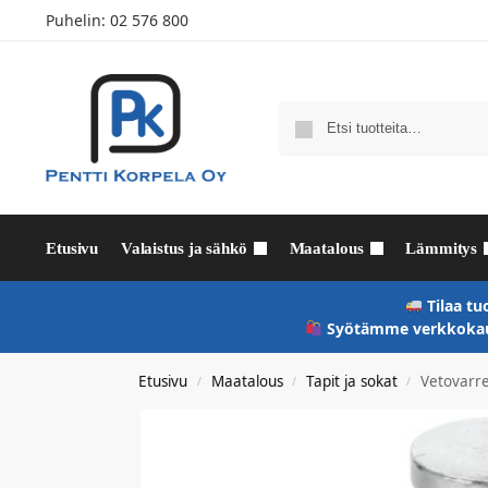
Puhelin:
02 576 800
Etusivu
Valaistus ja sähkö
Maatalous
Lämmitys
Tilaa tu
Syötämme verkkokaup
Etusivu
Maatalous
Tapit ja sokat
Vetovarr
/
/
/