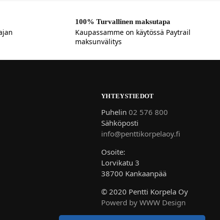
100% Turvallinen maksutapa
ajan
Kaupassamme on käytössä Paytrail
maksunvälitys
YHTEYSTIEDOT
Puhelin
02 576 800
Sähköposti
info@penttikorpelaoy.fi
Osoite:
Lorvikatu 3
38700 Kankaanpää
© 2020 Pentti Korpela Oy
Powerd by WWW Design