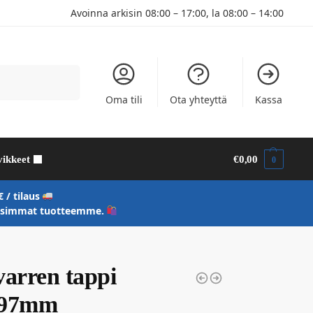
Avoinna arkisin 08:00 – 17:00, la 08:00 – 14:00
Haku
Oma tili
Ota yhteyttä
Kassa
vikkeet
€
0,00
0
 / tilaus
uusimmat tuotteemme.
varren tappi
197mm