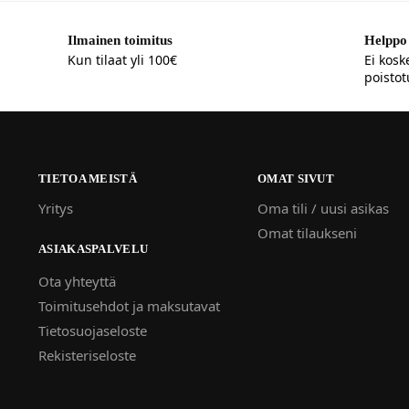
Ilmainen toimitus
Helppo 
Kun tilaat yli 100€
Ei kosk
poistot
TIETOA MEISTÄ
OMAT SIVUT
Yritys
Oma tili / uusi asikas
Omat tilaukseni
ASIAKASPALVELU
Ota yhteyttä
Toimitusehdot ja maksutavat
Tietosuojaseloste
Rekisteriseloste