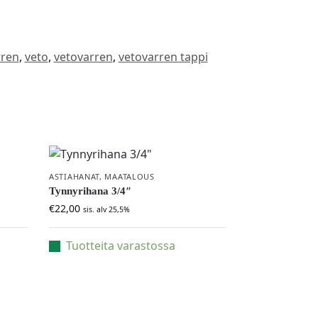
rren
,
veto
,
vetovarren
,
vetovarren tappi
ASTIAHANAT
,
MAATALOUS
Tynnyrihana 3/4″
€
22,00
sis. alv 25,5%
Tuotteita varastossa