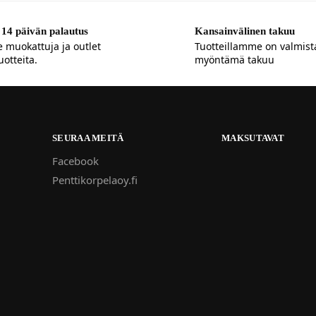
14 päivän palautus
Kansainvälinen takuu
e muokattuja ja outlet
Tuotteillamme on valmist
uotteita.
myöntämä takuu
SEURAA MEITÄ
MAKSUTAVAT
Facebook
Penttikorpelaoy.fi