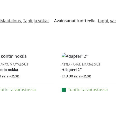
Maatalous
,
Tapit ja sokat
Avainsanat tuotteelle
tappi
,
va
HANAT
,
MAATALOUS
ASTIAHANAT
,
MAATALOUS
ontin nokka
Adapteri 2″
0
€
19,90
sis. alv 25,5%
sis. alv 25,5%
otteita varastossa
Tuotteita varastossa