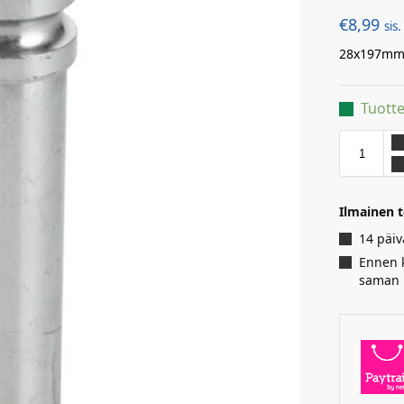
€
8,99
sis
28x197m
Tuotte
Ilmainen t
14 päiv
Ennen k
saman 