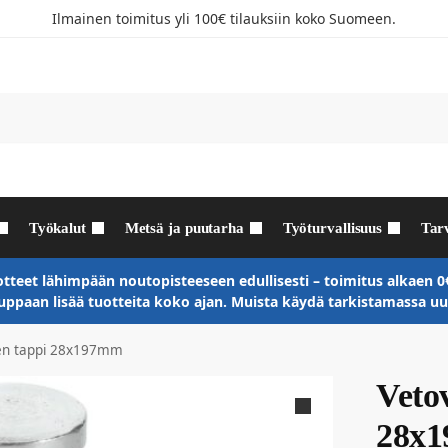
Ilmainen toimitus yli 100€ tilauksiin koko Suomeen.
Työkalut
Metsä ja puutarha
Työturvallisuus
Tar
otteet lähimpään noutopisteeseen edullisesti – toimitus alkaen 0€
paan lisää tuotteita koko ajan. Muista käydä tarkistamassa 
en tappi 28x197mm
Veto
28x