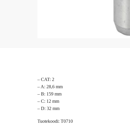
– CAT: 2
– A: 28,6 mm
– B: 159 mm
– C: 12 mm
– D: 32 mm
Tuotekoodi: T0710