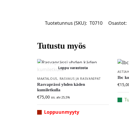
Tuotetunnus (SKU):
T0710
Osastot:
Tutustu myös
Loppu varastosta
ASTIA
Ibc k
MAATALOUS
,
RASVAUS JA RASVANIPAT
€
15,0
Rasvaprässi yhden käden
kumiletkulla
€
75,00
sis. alv 25,5%
Tu
Loppuunmyyty