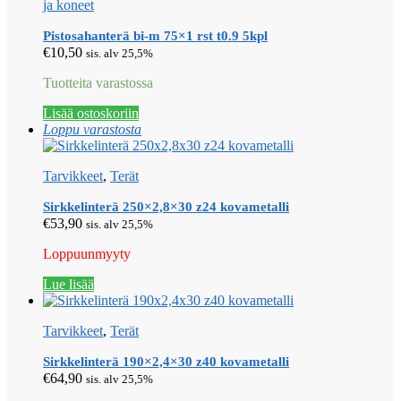
ja koneet
Pistosahanterä bi-m 75×1 rst t0.9 5kpl
€
10,50
sis. alv 25,5%
Tuotteita varastossa
Lisää ostoskoriin
Loppu varastosta
Tarvikkeet
,
Terät
Sirkkelinterä 250×2,8×30 z24 kovametalli
€
53,90
sis. alv 25,5%
Loppuunmyyty
Lue lisää
Tarvikkeet
,
Terät
Sirkkelinterä 190×2,4×30 z40 kovametalli
€
64,90
sis. alv 25,5%