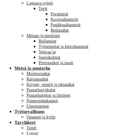
Lastuava työstö
Terät
Poranterät
Kuviosahanterät
Puukkosahanterät
Reikäsahat
Mittaus ja merkintä
Rullamitat
Työntömitat ja kierrekammat
Vesivaa’at
Suorakulmat
Piirtopuikot ja tussit
Metsä ja puutarha
Moottorisahat
Raivaussahat
Kirveet, vesurit ja oksasahat
Puutarhatyökalut
Puutarhaletkut ja liittimet
Paineruiskukannut
Uppopumput
Työturvallisuus
Opasteet ja kyltit
Tarvikkeet
Teipit
Liimat