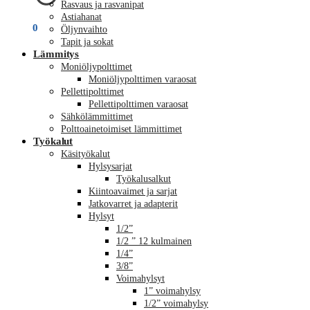
Rasvaus ja rasvanipat
Astiahanat
€
0,00
0
Öljynvaihto
Tapit ja sokat
Lämmitys
Moniöljypolttimet
Moniöljypolttimen varaosat
Pellettipolttimet
Pellettipolttimen varaosat
Sähkölämmittimet
Polttoainetoimiset lämmittimet
Työkalut
Käsityökalut
Hylsysarjat
Työkalusalkut
Kiintoavaimet ja sarjat
Jatkovarret ja adapterit
Hylsyt
1/2”
1/2 ” 12 kulmainen
1/4”
3/8”
Voimahylsyt
1” voimahylsy
1/2” voimahylsy