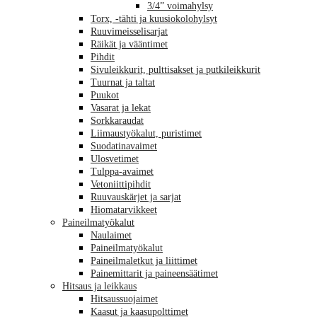
3/4” voimahylsy
Torx, -tähti ja kuusiokolohylsyt
Ruuvimeisselisarjat
Räikät ja vääntimet
Pihdit
Sivuleikkurit, pulttisakset ja putkileikkurit
Tuurnat ja taltat
Puukot
Vasarat ja lekat
Sorkkaraudat
Liimaustyökalut, puristimet
Suodatinavaimet
Ulosvetimet
Tulppa-avaimet
Vetoniittipihdit
Ruuvauskärjet ja sarjat
Hiomatarvikkeet
Paineilmatyökalut
Naulaimet
Paineilmatyökalut
Paineilmaletkut ja liittimet
Painemittarit ja paineensäätimet
Hitsaus ja leikkaus
Hitsaussuojaimet
Kaasut ja kaasupolttimet