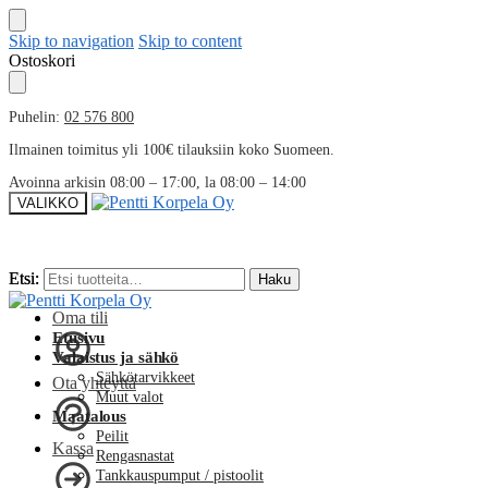
Skip to navigation
Skip to content
Ostoskori
Puhelin:
02 576 800
Ilmainen toimitus yli 100€ tilauksiin koko Suomeen.
Avoinna arkisin 08:00 – 17:00, la 08:00 – 14:00
VALIKKO
Etsi:
Etsi:
Haku
Haku
Oma tili
Etusivu
Valaistus ja sähkö
Sähkötarvikkeet
Ota yhteyttä
Muut valot
Maatalous
Peilit
Kassa
Rengasnastat
Tankkauspumput / pistoolit