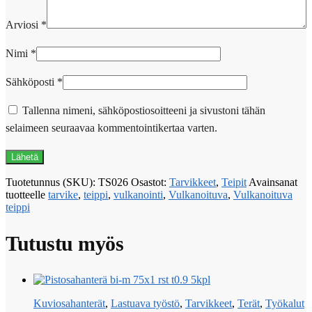
Arviosi
*
Nimi
*
Sähköposti
*
Tallenna nimeni, sähköpostiosoitteeni ja sivustoni tähän
selaimeen seuraavaa kommentointikertaa varten.
Tuotetunnus (SKU):
TS026
Osastot:
Tarvikkeet
,
Teipit
Avainsanat
tuotteelle
tarvike
,
teippi
,
vulkanointi
,
Vulkanoituva
,
Vulkanoituva
teippi
Tutustu myös
Kuviosahanterät
,
Lastuava työstö
,
Tarvikkeet
,
Terät
,
Työkalut