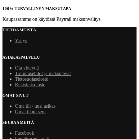
100% TURVALLINEN MAKSUTAPA
Kaupassamme on käytössä Paytrail maksunvälitys
TIETOA MEISTÄ
Yritys
ASIAKASPALVELU
Ota yhteyttä
Toimitusehdot ja maksutavat
Tietosuojaseloste
Rekisteriseloste
OMAT SIVUT
Oma tili / uusi asikas
Omat tilaukseni
SEURAA MEITÄ
Facebook
Penttikorpelaoy.fi