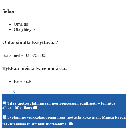
Selaa
Oma tili
Ota yhteyttä
Onko sinulla kysyttävää?
Soita meille
02 576 800
!
Tykkää meistä Facebookissa!
Facebook
€
0,00
0
🚚
Tilaa tuotteet lähimpään noutopisteeseen edullisesti – toimitus
alkaen 0€ / tilaus 🚚
🛍️ Syötämme verkkokauppaan lisää tuotteita koko ajan. Muista käydä
tarkistamassa uusimmat tuotteemme. 🛍️