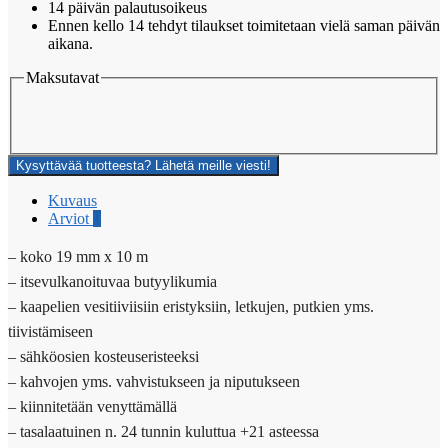
14 päivän palautusoikeus
Ennen kello 14 tehdyt tilaukset toimitetaan vielä saman päivän
aikana.
Maksutavat
Kysyttävää tuotteesta? Lähetä meille viesti!
Kuvaus
Arviot
0
– koko 19 mm x 10 m
– itsevulkanoituvaa butyylikumia
– kaapelien vesitiiviisiin eristyksiin, letkujen, putkien yms.
tiivistämiseen
– sähköosien kosteuseristeeksi
– kahvojen yms. vahvistukseen ja niputukseen
– kiinnitetään venyttämällä
– tasalaatuinen n. 24 tunnin kuluttua +21 asteessa