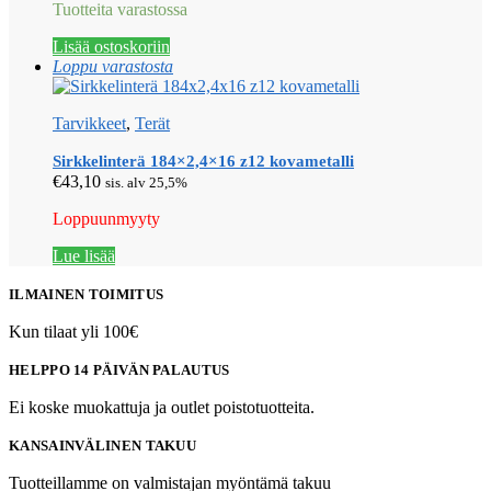
Tuotteita varastossa
Lisää ostoskoriin
Loppu varastosta
Tarvikkeet
,
Terät
Sirkkelinterä 184×2,4×16 z12 kovametalli
€
43,10
sis. alv 25,5%
Loppuunmyyty
Lue lisää
ILMAINEN TOIMITUS
Kun tilaat yli 100€
HELPPO 14 PÄIVÄN PALAUTUS
Ei koske muokattuja ja outlet poistotuotteita.
KANSAINVÄLINEN TAKUU
Tuotteillamme on valmistajan myöntämä takuu