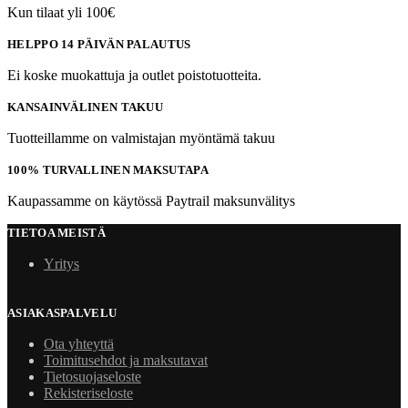
Kun tilaat yli 100€
HELPPO 14 PÄIVÄN PALAUTUS
Ei koske muokattuja ja outlet poistotuotteita.
KANSAINVÄLINEN TAKUU
Tuotteillamme on valmistajan myöntämä takuu
100% TURVALLINEN MAKSUTAPA
Kaupassamme on käytössä Paytrail maksunvälitys
TIETOA MEISTÄ
Yritys
ASIAKASPALVELU
Ota yhteyttä
Toimitusehdot ja maksutavat
Tietosuojaseloste
Rekisteriseloste