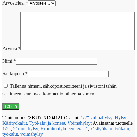
Arvostelusi
*
Arviosi
*
Nimi
*
Sähköposti
*
Tallenna nimeni, sähköpostiosoitteeni ja sivustoni tähän
selaimeen seuraavaa kommentointikertaa varten.
Tuotetunnus (SKU):
XD04121
Osastot:
1/2” voimahylsy
,
Hylsyt
,
Käsityökalut
,
Työkalut ja koneet
,
Voimahylsyt
Avainsanat tuotteelle
1/2"
,
21mm
,
hylsy
,
Kromimolybdeeniterästä
,
käsityökalu
,
työkalu
,
työkalut
,
voimahylsy