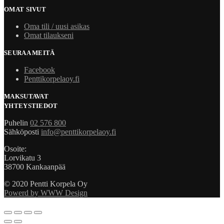
OMAT SIVUT
Oma tili / uusi asikas
Omat tilaukseni
SEURAA MEITÄ
Facebook
Penttikorpelaoy.fi
MAKSUTAVAT
YHTEYSTIEDOT
Puhelin
02 576 800
Sähköposti
info@penttikorpelaoy.fi
Osoite:
Lorvikatu 3
38700 Kankaanpää
© 2020 Pentti Korpela Oy
Powerd by WWW Design