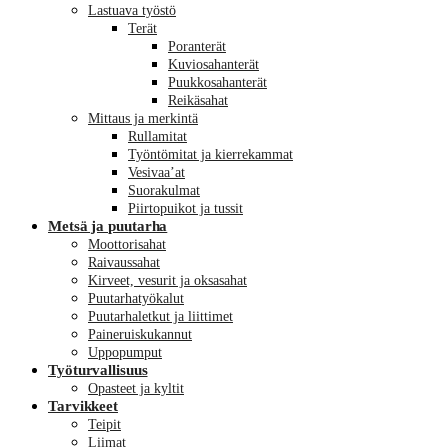
Lastuava työstö
Terät
Poranterät
Kuviosahanterät
Puukkosahanterät
Reikäsahat
Mittaus ja merkintä
Rullamitat
Työntömitat ja kierrekammat
Vesivaa’at
Suorakulmat
Piirtopuikot ja tussit
Metsä ja puutarha
Moottorisahat
Raivaussahat
Kirveet, vesurit ja oksasahat
Puutarhatyökalut
Puutarhaletkut ja liittimet
Paineruiskukannut
Uppopumput
Työturvallisuus
Opasteet ja kyltit
Tarvikkeet
Teipit
Liimat