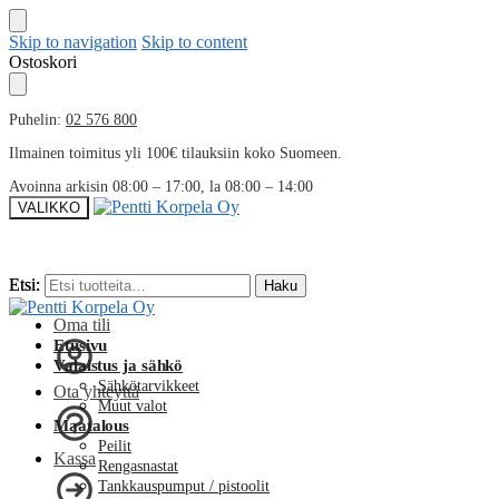
Skip to navigation
Skip to content
Ostoskori
Puhelin:
02 576 800
Ilmainen toimitus yli 100€ tilauksiin koko Suomeen.
Avoinna arkisin 08:00 – 17:00, la 08:00 – 14:00
VALIKKO
Etsi:
Etsi:
Haku
Haku
Oma tili
Etusivu
Valaistus ja sähkö
Sähkötarvikkeet
Ota yhteyttä
Muut valot
Maatalous
Peilit
Kassa
Rengasnastat
Tankkauspumput / pistoolit