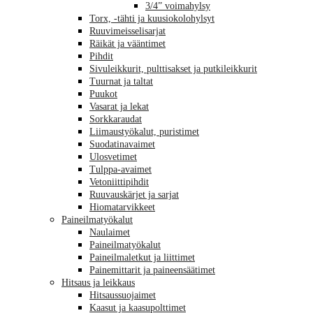
3/4” voimahylsy
Torx, -tähti ja kuusiokolohylsyt
Ruuvimeisselisarjat
Räikät ja vääntimet
Pihdit
Sivuleikkurit, pulttisakset ja putkileikkurit
Tuurnat ja taltat
Puukot
Vasarat ja lekat
Sorkkaraudat
Liimaustyökalut, puristimet
Suodatinavaimet
Ulosvetimet
Tulppa-avaimet
Vetoniittipihdit
Ruuvauskärjet ja sarjat
Hiomatarvikkeet
Paineilmatyökalut
Naulaimet
Paineilmatyökalut
Paineilmaletkut ja liittimet
Painemittarit ja paineensäätimet
Hitsaus ja leikkaus
Hitsaussuojaimet
Kaasut ja kaasupolttimet