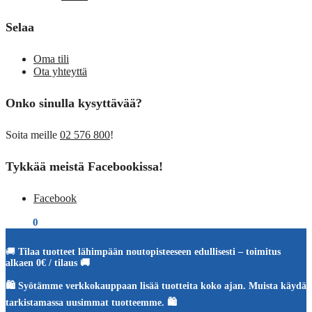
Selaa
Oma tili
Ota yhteyttä
Onko sinulla kysyttävää?
Soita meille
02 576 800
!
Tykkää meistä Facebookissa!
Facebook
€
0,00
0
🚚
Tilaa tuotteet lähimpään noutopisteeseen edullisesti – toimitus
alkaen 0€ / tilaus 🚚
🛍️ Syötämme verkkokauppaan lisää tuotteita koko ajan. Muista käydä
tarkistamassa uusimmat tuotteemme. 🛍️