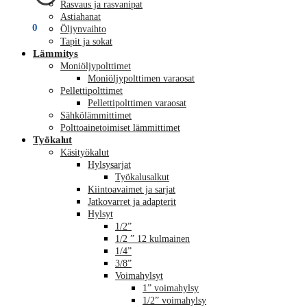
Rasvaus ja rasvanipat
Astiahanat
€
0,00
0
Öljynvaihto
Tapit ja sokat
Lämmitys
Moniöljypolttimet
Moniöljypolttimen varaosat
Pellettipolttimet
Pellettipolttimen varaosat
Sähkölämmittimet
Polttoainetoimiset lämmittimet
Työkalut
Käsityökalut
Hylsysarjat
Työkalusalkut
Kiintoavaimet ja sarjat
Jatkovarret ja adapterit
Hylsyt
1/2”
1/2 ” 12 kulmainen
1/4”
3/8”
Voimahylsyt
1” voimahylsy
1/2” voimahylsy