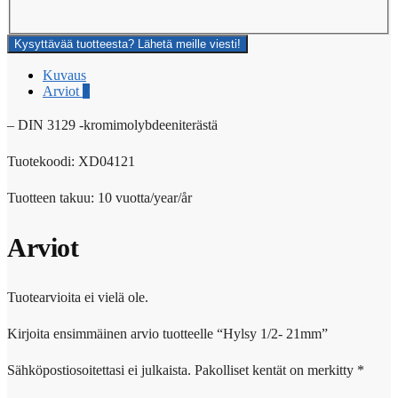
Kysyttävää tuotteesta? Lähetä meille viesti!
Kuvaus
Arviot
0
– DIN 3129 -kromimolybdeeniterästä
Tuotekoodi: XD04121
Tuotteen takuu: 10 vuotta/year/år
Arviot
Tuotearvioita ei vielä ole.
Kirjoita ensimmäinen arvio tuotteelle “Hylsy 1/2- 21mm”
Sähköpostiosoitettasi ei julkaista.
Pakolliset kentät on merkitty
*