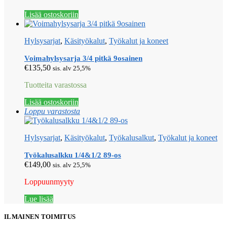
Lisää ostoskoriin
Hylsysarjat
,
Käsityökalut
,
Työkalut ja koneet
Voimahylsysarja 3/4 pitkä 9osainen
€
135,50
sis. alv 25,5%
Tuotteita varastossa
Lisää ostoskoriin
Loppu varastosta
Hylsysarjat
,
Käsityökalut
,
Työkalusalkut
,
Työkalut ja koneet
Työkalusalkku 1/4&1/2 89-os
€
149,00
sis. alv 25,5%
Loppuunmyyty
Lue lisää
ILMAINEN TOIMITUS