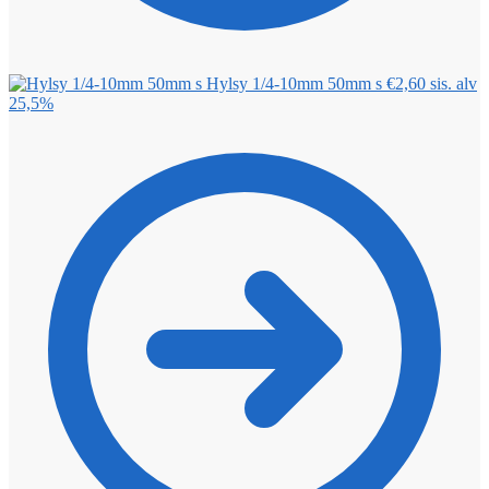
Hylsy 1/4-10mm 50mm s
€
2,60
sis. alv
25,5%