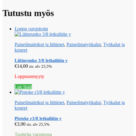
Tutustu myös
Loppu varastosta
Paineilmaletkut ja liittimet
,
Paineilmatyökalut
,
Työkalut ja
koneet
Liitinrunko 3/8 letkuliitin y
€
14,00
sis. alv 25,5%
Loppuunmyyty
Lue lisää
Paineilmaletkut ja liittimet
,
Paineilmatyökalut
,
Työkalut ja
koneet
Pistoke r3/8 letkuliitin y
€
3,90
sis. alv 25,5%
Tuotteita varastossa