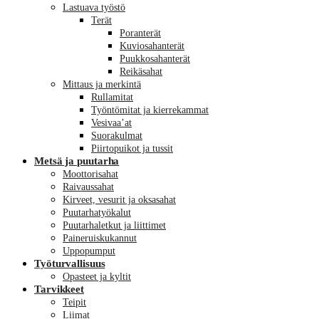
Lastuava työstö
Terät
Poranterät
Kuviosahanterät
Puukkosahanterät
Reikäsahat
Mittaus ja merkintä
Rullamitat
Työntömitat ja kierrekammat
Vesivaa’at
Suorakulmat
Piirtopuikot ja tussit
Metsä ja puutarha
Moottorisahat
Raivaussahat
Kirveet, vesurit ja oksasahat
Puutarhatyökalut
Puutarhaletkut ja liittimet
Paineruiskukannut
Uppopumput
Työturvallisuus
Opasteet ja kyltit
Tarvikkeet
Teipit
Liimat