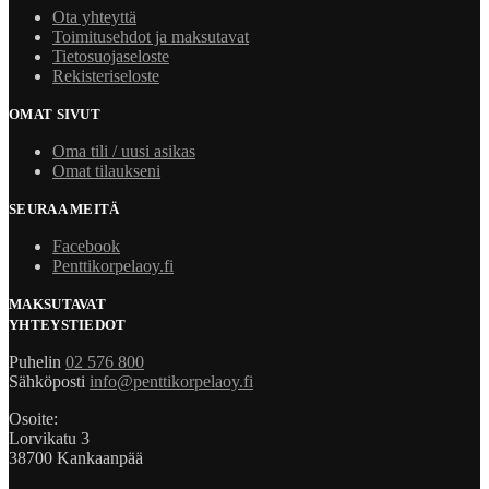
Ota yhteyttä
Toimitusehdot ja maksutavat
Tietosuojaseloste
Rekisteriseloste
OMAT SIVUT
Oma tili / uusi asikas
Omat tilaukseni
SEURAA MEITÄ
Facebook
Penttikorpelaoy.fi
MAKSUTAVAT
YHTEYSTIEDOT
Puhelin
02 576 800
Sähköposti
info@penttikorpelaoy.fi
Osoite:
Lorvikatu 3
38700 Kankaanpää