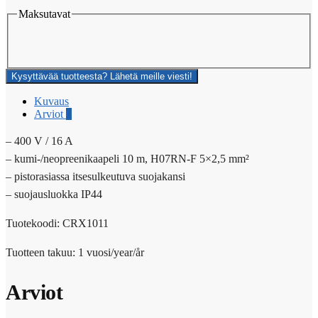
Maksutavat
Kysyttävää tuotteesta? Lähetä meille viesti!
Kuvaus
Arviot
0
– 400 V / 16 A
– kumi-/neopreenikaapeli 10 m, H07RN-F 5×2,5 mm²
– pistorasiassa itsesulkeutuva suojakansi
– suojausluokka IP44
Tuotekoodi: CRX1011
Tuotteen takuu: 1 vuosi/year/år
Arviot