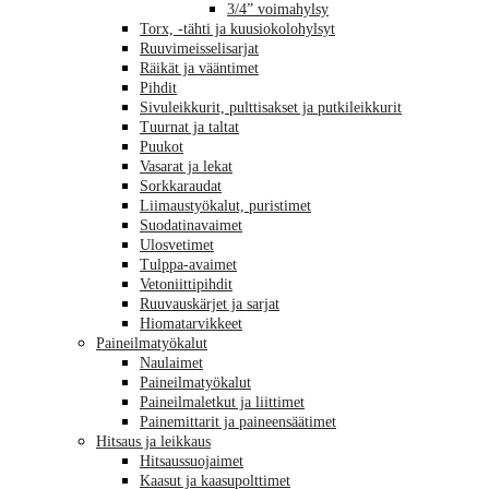
3/4” voimahylsy
Torx, -tähti ja kuusiokolohylsyt
Ruuvimeisselisarjat
Räikät ja vääntimet
Pihdit
Sivuleikkurit, pulttisakset ja putkileikkurit
Tuurnat ja taltat
Puukot
Vasarat ja lekat
Sorkkaraudat
Liimaustyökalut, puristimet
Suodatinavaimet
Ulosvetimet
Tulppa-avaimet
Vetoniittipihdit
Ruuvauskärjet ja sarjat
Hiomatarvikkeet
Paineilmatyökalut
Naulaimet
Paineilmatyökalut
Paineilmaletkut ja liittimet
Painemittarit ja paineensäätimet
Hitsaus ja leikkaus
Hitsaussuojaimet
Kaasut ja kaasupolttimet