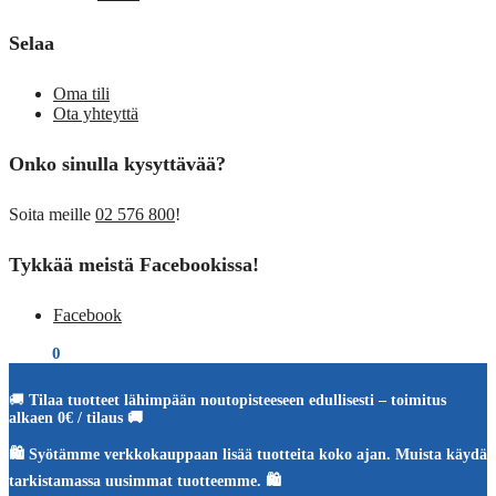
Selaa
Oma tili
Ota yhteyttä
Onko sinulla kysyttävää?
Soita meille
02 576 800
!
Tykkää meistä Facebookissa!
Facebook
€
0,00
0
🚚
Tilaa tuotteet lähimpään noutopisteeseen edullisesti – toimitus
alkaen 0€ / tilaus 🚚
🛍️ Syötämme verkkokauppaan lisää tuotteita koko ajan. Muista käydä
tarkistamassa uusimmat tuotteemme. 🛍️