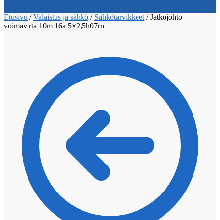
Etusivu
/
Valaistus ja sähkö
/
Sähkötarvikkeet
/
Jatkojohto
voimavirta 10m 16a 5×2,5h07rn