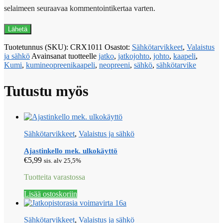
selaimeen seuraavaa kommentointikertaa varten.
Tuotetunnus (SKU):
CRX1011
Osastot:
Sähkötarvikkeet
,
Valaistus
ja sähkö
Avainsanat tuotteelle
jatko
,
jatkojohto
,
johto
,
kaapeli
,
Kumi
,
kumineopreenikaapeli
,
neopreeni
,
sähkö
,
sähkötarvike
Tutustu myös
Sähkötarvikkeet
,
Valaistus ja sähkö
Ajastinkello mek. ulkokäyttö
€
5,99
sis. alv 25,5%
Tuotteita varastossa
Lisää ostoskoriin
Sähkötarvikkeet
,
Valaistus ja sähkö