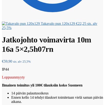
Takavalo pun 120x129
€
22,25
sis. alv
25,5%
Jatkojohto voimavirta 10m
16a 5×2,5h07rn
€
59,90
sis. alv 25,5%
IP44
Loppuunmyyty
Ilmainen toimitus yli 100€ tilauksiin koko Suomeen
14 päivän palautusoikeus
Ennen kello 14 tehdyt tilaukset toimitetaan vielä saman päivän
aikana.