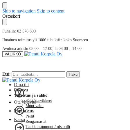
Skip to navigation
Skip to content
Ostoskori
Puhelin:
02 576 800
Ilmainen toimitus yli 100€ tilauksiin koko Suomeen.
Avoinna arkisin 08:00 – 17:00, la 08:00 – 14:00
VALIKKO
Etsi:
Etsi:
Haku
Haku
Oma tili
Etusivu
Valaistus ja sähkö
Sähkötarvikkeet
Ota yhteyttä
Muut valot
Maatalous
Peilit
Kassa
Rengasnastat
Tankkauspumput / pistoolit