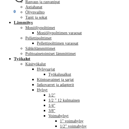
Rasvaus ja rasvanipat
Astiahanat
€
0,00
0
Öljynvaihto
Tapit ja sokat
Lämmitys
Moniöljypolttimet
Moniöljypolttimen varaosat
Pellettipolttimet
Pellettipolttimen varaosat
Sähkölämmittimet
Polttoainetoimiset lämmittimet
Työkalut
Käsityökalut
Hylsysarjat
Työkalusalkut
Kiintoavaimet ja sarjat
Jatkovarret ja adapterit
Hylsyt
1/2”
1/2 ” 12 kulmainen
1/4”
3/8”
Voimahylsyt
1” voimahylsy
1/2” voimahylsy