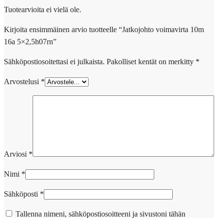
Tuotearvioita ei vielä ole.
Kirjoita ensimmäinen arvio tuotteelle “Jatkojohto voimavirta 10m
16a 5×2,5h07rn”
Sähköpostiosoitettasi ei julkaista.
Pakolliset kentät on merkitty
*
Arvostelusi
*
Arviosi
*
Nimi
*
Sähköposti
*
Tallenna nimeni, sähköpostiosoitteeni ja sivustoni tähän