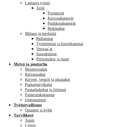
Lastuava työstö
Terät
Poranterät
Kuviosahanterät
Puukkosahanterät
Reikäsahat
Mittaus ja merkintä
Rullamitat
Työntömitat ja kierrekammat
Vesivaa’at
Suorakulmat
Piirtopuikot ja tussit
Metsä ja puutarha
Moottorisahat
Raivaussahat
Kirveet, vesurit ja oksasahat
Puutarhatyökalut
Puutarhaletkut ja liittimet
Paineruiskukannut
Uppopumput
Työturvallisuus
Opasteet ja kyltit
Tarvikkeet
Teipit
Liimat