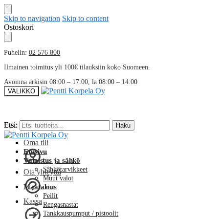
Skip to navigation
Skip to content
Ostoskori
Puhelin:
02 576 800
Ilmainen toimitus yli 100€ tilauksiin koko Suomeen.
Avoinna arkisin 08:00 – 17:00, la 08:00 – 14:00
VALIKKO
Etsi:
Etsi:
Haku
Haku
Oma tili
Etusivu
Valaistus ja sähkö
Sähkötarvikkeet
Ota yhteyttä
Muut valot
Maatalous
Peilit
Kassa
Rengasnastat
Tankkauspumput / pistoolit