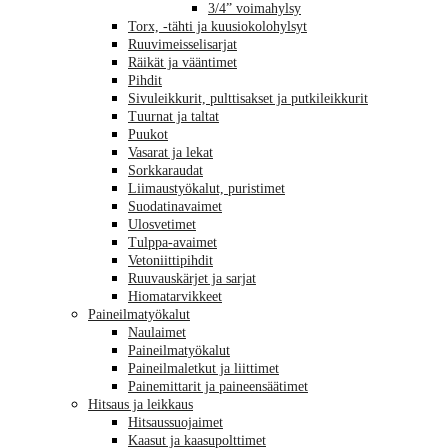
3/4” voimahylsy
Torx, -tähti ja kuusiokolohylsyt
Ruuvimeisselisarjat
Räikät ja vääntimet
Pihdit
Sivuleikkurit, pulttisakset ja putkileikkurit
Tuurnat ja taltat
Puukot
Vasarat ja lekat
Sorkkaraudat
Liimaustyökalut, puristimet
Suodatinavaimet
Ulosvetimet
Tulppa-avaimet
Vetoniittipihdit
Ruuvauskärjet ja sarjat
Hiomatarvikkeet
Paineilmatyökalut
Naulaimet
Paineilmatyökalut
Paineilmaletkut ja liittimet
Painemittarit ja paineensäätimet
Hitsaus ja leikkaus
Hitsaussuojaimet
Kaasut ja kaasupolttimet