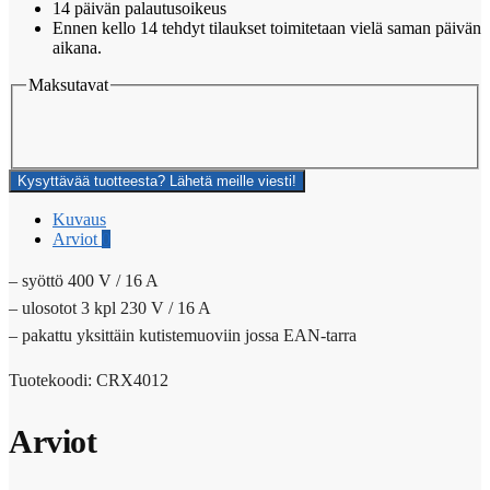
14 päivän palautusoikeus
Ennen kello 14 tehdyt tilaukset toimitetaan vielä saman päivän
aikana.
Maksutavat
Kysyttävää tuotteesta? Lähetä meille viesti!
Kuvaus
Arviot
0
– syöttö 400 V / 16 A
– ulosotot 3 kpl 230 V / 16 A
– pakattu yksittäin kutistemuoviin jossa EAN-tarra
Tuotekoodi: CRX4012
Arviot