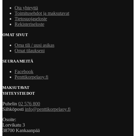
Ota yhteyttä
Toimitusehdot ja maksutavat
Tietosuojaseloste
Rekisteriseloste
OMAT SIVUT
Oma tili / uusi asikas
Omat tilaukseni
SEURAA MEITÄ
Facebook
Penttikorpelaoy.fi
MAKSUTAVAT
YHTEYSTIEDOT
Puhelin
02 576 800
Sähköposti
info@penttikorpelaoy.fi
Osoite:
Lorvikatu 3
38700 Kankaanpää