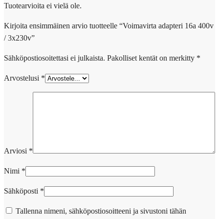
Tuotearvioita ei vielä ole.
Kirjoita ensimmäinen arvio tuotteelle “Voimavirta adapteri 16a 400v
/ 3x230v”
Sähköpostiosoitettasi ei julkaista.
Pakolliset kentät on merkitty
*
Arvostelusi
*
Arviosi
*
Nimi
*
Sähköposti
*
Tallenna nimeni, sähköpostiosoitteeni ja sivustoni tähän