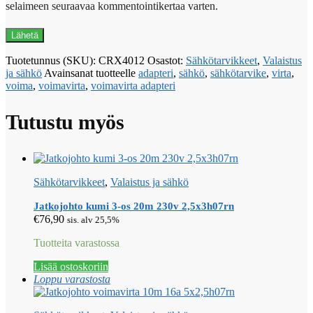
selaimeen seuraavaa kommentointikertaa varten.
Tuotetunnus (SKU):
CRX4012
Osastot:
Sähkötarvikkeet
,
Valaistus
ja sähkö
Avainsanat tuotteelle
adapteri
,
sähkö
,
sähkötarvike
,
virta
,
voima
,
voimavirta
,
voimavirta adapteri
Tutustu myös
Sähkötarvikkeet
,
Valaistus ja sähkö
Jatkojohto kumi 3-os 20m 230v 2,5x3h07rn
€
76,90
sis. alv 25,5%
Tuotteita varastossa
Lisää ostoskoriin
Loppu varastosta