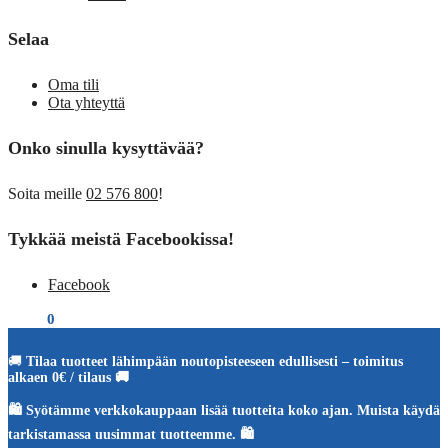
Selaa
Oma tili
Ota yhteyttä
Onko sinulla kysyttävää?
Soita meille
02 576 800
!
Tykkää meistä Facebookissa!
Facebook
€
0,00
0
🚚
Tilaa tuotteet lähimpään noutopisteeseen edullisesti – toimitus
alkaen 0€ / tilaus 🚚
🛍️ Syötämme verkkokauppaan lisää tuotteita koko ajan. Muista käydä
tarkistamassa uusimmat tuotteemme. 🛍️