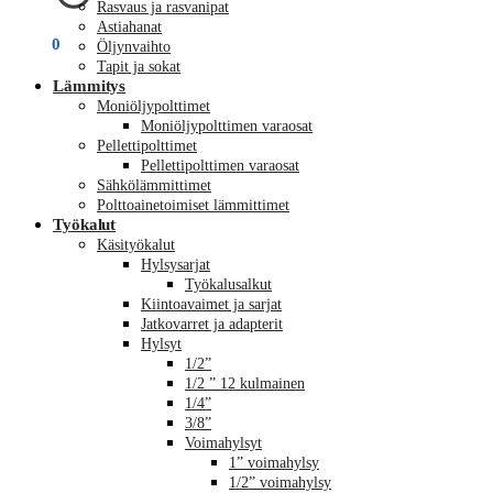
Rasvaus ja rasvanipat
Astiahanat
€
0,00
0
Öljynvaihto
Tapit ja sokat
Lämmitys
Moniöljypolttimet
Moniöljypolttimen varaosat
Pellettipolttimet
Pellettipolttimen varaosat
Sähkölämmittimet
Polttoainetoimiset lämmittimet
Työkalut
Käsityökalut
Hylsysarjat
Työkalusalkut
Kiintoavaimet ja sarjat
Jatkovarret ja adapterit
Hylsyt
1/2”
1/2 ” 12 kulmainen
1/4”
3/8”
Voimahylsyt
1” voimahylsy
1/2” voimahylsy