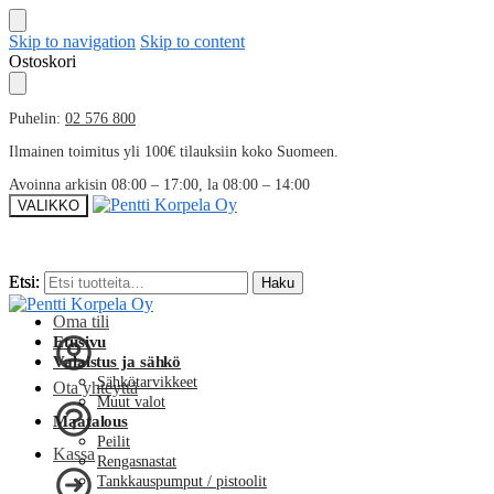
Skip to navigation
Skip to content
Ostoskori
Puhelin:
02 576 800
Ilmainen toimitus yli 100€ tilauksiin koko Suomeen.
Avoinna arkisin 08:00 – 17:00, la 08:00 – 14:00
VALIKKO
Etsi:
Etsi:
Haku
Haku
Oma tili
Etusivu
Valaistus ja sähkö
Sähkötarvikkeet
Ota yhteyttä
Muut valot
Maatalous
Peilit
Kassa
Rengasnastat
Tankkauspumput / pistoolit