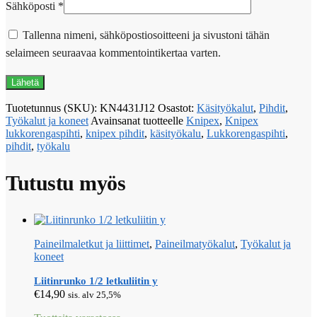
Sähköposti
*
Tallenna nimeni, sähköpostiosoitteeni ja sivustoni tähän
selaimeen seuraavaa kommentointikertaa varten.
Tuotetunnus (SKU):
KN4431J12
Osastot:
Käsityökalut
,
Pihdit
,
Työkalut ja koneet
Avainsanat tuotteelle
Knipex
,
Knipex
lukkorengaspihti
,
knipex pihdit
,
käsityökalu
,
Lukkorengaspihti
,
pihdit
,
työkalu
Tutustu myös
Paineilmaletkut ja liittimet
,
Paineilmatyökalut
,
Työkalut ja
koneet
Liitinrunko 1/2 letkuliitin y
€
14,90
sis. alv 25,5%