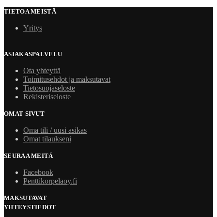
TIETOA MEISTÄ
Yritys
ASIAKASPALVELU
Ota yhteyttä
Toimitusehdot ja maksutavat
Tietosuojaseloste
Rekisteriseloste
OMAT SIVUT
Oma tili / uusi asikas
Omat tilaukseni
SEURAA MEITÄ
Facebook
Penttikorpelaoy.fi
MAKSUTAVAT
YHTEYSTIEDOT