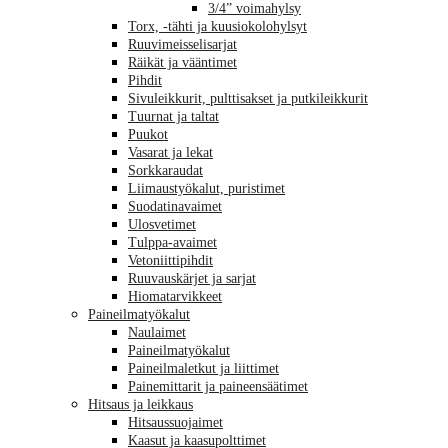
3/4” voimahylsy
Torx, -tähti ja kuusiokolohylsyt
Ruuvimeisselisarjat
Räikät ja vääntimet
Pihdit
Sivuleikkurit, pulttisakset ja putkileikkurit
Tuurnat ja taltat
Puukot
Vasarat ja lekat
Sorkkaraudat
Liimaustyökalut, puristimet
Suodatinavaimet
Ulosvetimet
Tulppa-avaimet
Vetoniittipihdit
Ruuvauskärjet ja sarjat
Hiomatarvikkeet
Paineilmatyökalut
Naulaimet
Paineilmatyökalut
Paineilmaletkut ja liittimet
Painemittarit ja paineensäätimet
Hitsaus ja leikkaus
Hitsaussuojaimet
Kaasut ja kaasupolttimet