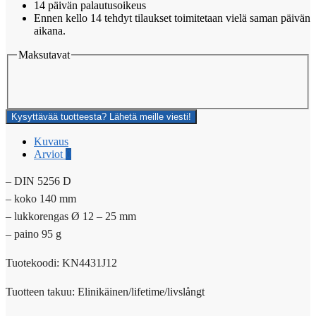
14 päivän palautusoikeus
Ennen kello 14 tehdyt tilaukset toimitetaan vielä saman päivän
aikana.
Maksutavat
Kysyttävää tuotteesta? Lähetä meille viesti!
Kuvaus
Arviot
0
– DIN 5256 D
– koko 140 mm
– lukkorengas Ø 12 – 25 mm
– paino 95 g
Tuotekoodi: KN4431J12
Tuotteen takuu: Elinikäinen/lifetime/livslångt