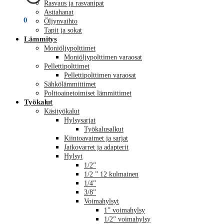
Rasvaus ja rasvanipat
Astiahanat
€
0,00
0
Öljynvaihto
Tapit ja sokat
Lämmitys
Moniöljypolttimet
Moniöljypolttimen varaosat
Pellettipolttimet
Pellettipolttimen varaosat
Sähkölämmittimet
Polttoainetoimiset lämmittimet
Työkalut
Käsityökalut
Hylsysarjat
Työkalusalkut
Kiintoavaimet ja sarjat
Jatkovarret ja adapterit
Hylsyt
1/2”
1/2 ” 12 kulmainen
1/4”
3/8”
Voimahylsyt
1” voimahylsy
1/2” voimahylsy