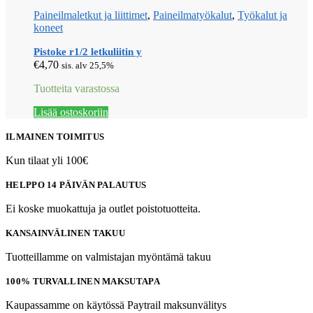
Paineilmaletkut ja liittimet
,
Paineilmatyökalut
,
Työkalut ja
koneet
Pistoke r1/2 letkuliitin y
€
4,70
sis. alv 25,5%
Tuotteita varastossa
Lisää ostoskoriin
ILMAINEN TOIMITUS
Kun tilaat yli 100€
HELPPO 14 PÄIVÄN PALAUTUS
Ei koske muokattuja ja outlet poistotuotteita.
KANSAINVÄLINEN TAKUU
Tuotteillamme on valmistajan myöntämä takuu
100% TURVALLINEN MAKSUTAPA
Kaupassamme on käytössä Paytrail maksunvälitys