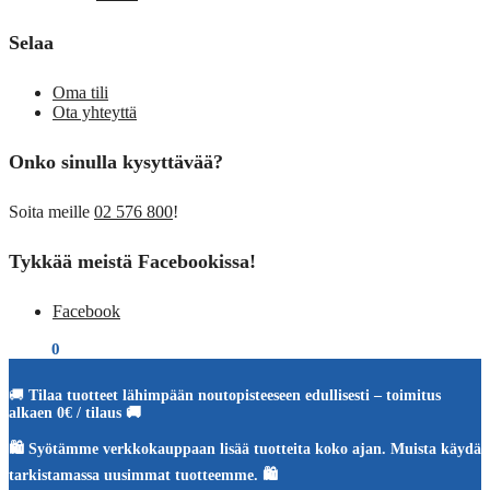
Selaa
Oma tili
Ota yhteyttä
Onko sinulla kysyttävää?
Soita meille
02 576 800
!
Tykkää meistä Facebookissa!
Facebook
€
0,00
0
🚚
Tilaa tuotteet lähimpään noutopisteeseen edullisesti – toimitus
alkaen 0€ / tilaus 🚚
🛍️ Syötämme verkkokauppaan lisää tuotteita koko ajan. Muista käydä
tarkistamassa uusimmat tuotteemme. 🛍️