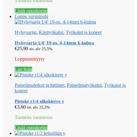
Tuotteita varastossa
Lisää ostoskoriin
Loppu varastosta
Hylsysarjat
,
Käsityökalut
,
Työkalut ja koneet
Hylsysarja 1/4′ 19-os. 4-14mm 6-kulma
€
25,90
sis. alv 25,5%
Loppuunmyyty
Lue lisää
Paineilmaletkut ja liittimet
,
Paineilmatyökalut
,
Työkalut ja
koneet
Pistoke r1/4 ulkokierre y
€
3,60
sis. alv 25,5%
Tuotteita varastossa
Lisää ostoskoriin