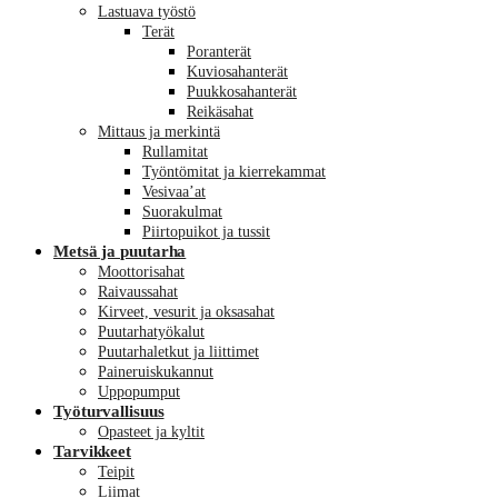
Lastuava työstö
Terät
Poranterät
Kuviosahanterät
Puukkosahanterät
Reikäsahat
Mittaus ja merkintä
Rullamitat
Työntömitat ja kierrekammat
Vesivaa’at
Suorakulmat
Piirtopuikot ja tussit
Metsä ja puutarha
Moottorisahat
Raivaussahat
Kirveet, vesurit ja oksasahat
Puutarhatyökalut
Puutarhaletkut ja liittimet
Paineruiskukannut
Uppopumput
Työturvallisuus
Opasteet ja kyltit
Tarvikkeet
Teipit
Liimat