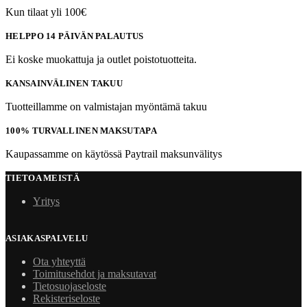
Kun tilaat yli 100€
HELPPO 14 PÄIVÄN PALAUTUS
Ei koske muokattuja ja outlet poistotuotteita.
KANSAINVÄLINEN TAKUU
Tuotteillamme on valmistajan myöntämä takuu
100% TURVALLINEN MAKSUTAPA
Kaupassamme on käytössä Paytrail maksunvälitys
TIETOA MEISTÄ
Yritys
ASIAKASPALVELU
Ota yhteyttä
Toimitusehdot ja maksutavat
Tietosuojaseloste
Rekisteriseloste