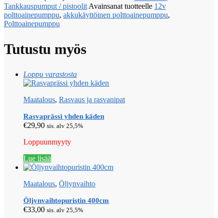
Tankkauspumput / pistoolit
Avainsanat tuotteelle
12v
polttoainepumppu
,
akkukäyttöinen polttoainepumppu
,
Polttoainepumppu
Tutustu myös
Loppu varastosta
Maatalous
,
Rasvaus ja rasvanipat
Rasvaprässi yhden käden
€
29,90
sis. alv 25,5%
Loppuunmyyty
Lue lisää
Maatalous
,
Öljynvaihto
Öljynvaihtopuristin 400cm
€
33,00
sis. alv 25,5%