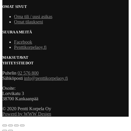
OMAT SIVUT
Oma tili / uusi asikas
Omat tilaukseni
SEURAA MEITÄ
Facebook
Penttikorpelaoy.fi
MAKSUTAVAT
YHTEYSTIEDOT
Puhelin
02 576 800
Sähköposti
info@penttikorpelaoy.fi
Osoite:
Lorvikatu 3
38700 Kankaanpää
© 2020 Pentti Korpela Oy
Powerd by WWW Design