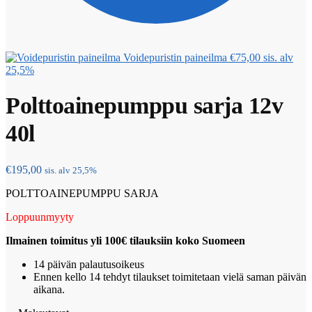
Voidepuristin paineilma
€
75,00
sis. alv
25,5%
Polttoainepumppu sarja 12v
40l
€
195,00
sis. alv 25,5%
POLTTOAINEPUMPPU SARJA
Loppuunmyyty
Ilmainen toimitus yli 100€ tilauksiin koko Suomeen
14 päivän palautusoikeus
Ennen kello 14 tehdyt tilaukset toimitetaan vielä saman päivän
aikana.