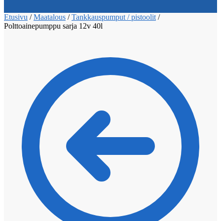
Etusivu
/
Maatalous
/
Tankkauspumput / pistoolit
/
Polttoainepumppu sarja 12v 40l