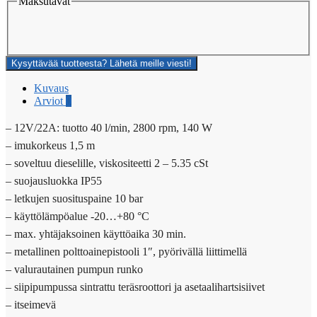
Maksutavat
Kysyttävää tuotteesta? Lähetä meille viesti!
Kuvaus
Arviot
0
– 12V/22A: tuotto 40 l/min, 2800 rpm, 140 W
– imukorkeus 1,5 m
– soveltuu dieselille, viskositeetti 2 – 5.35 cSt
– suojausluokka IP55
– letkujen suosituspaine 10 bar
– käyttölämpöalue -20…+80 °C
– max. yhtäjaksoinen käyttöaika 30 min.
– metallinen polttoainepistooli 1″, pyörivällä liittimellä
– valurautainen pumpun runko
– siipipumpussa sintrattu teräsroottori ja asetaalihartsisiivet
– itseimevä