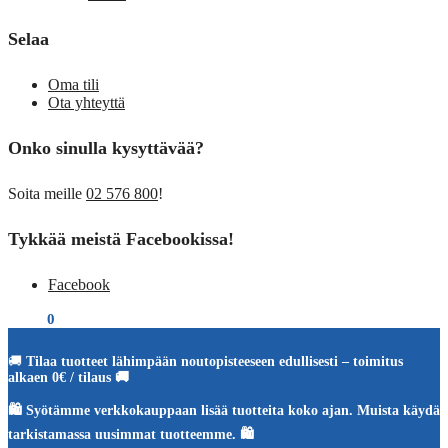
Selaa
Oma tili
Ota yhteyttä
Onko sinulla kysyttävää?
Soita meille
02 576 800
!
Tykkää meistä Facebookissa!
Facebook
€
0,00
0
🚚
Tilaa tuotteet lähimpään noutopisteeseen edullisesti – toimitus
alkaen 0€ / tilaus 🚚
🛍️ Syötämme verkkokauppaan lisää tuotteita koko ajan. Muista käydä
tarkistamassa uusimmat tuotteemme. 🛍️