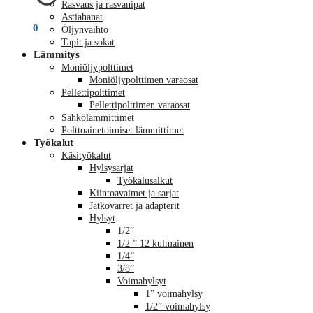
Rasvaus ja rasvanipat
Astiahanat
€
0,00
0
Öljynvaihto
Tapit ja sokat
Lämmitys
Moniöljypolttimet
Moniöljypolttimen varaosat
Pellettipolttimet
Pellettipolttimen varaosat
Sähkölämmittimet
Polttoainetoimiset lämmittimet
Työkalut
Käsityökalut
Hylsysarjat
Työkalusalkut
Kiintoavaimet ja sarjat
Jatkovarret ja adapterit
Hylsyt
1/2”
1/2 ” 12 kulmainen
1/4”
3/8”
Voimahylsyt
1” voimahylsy
1/2” voimahylsy