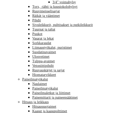
3/4” voimahylsy
Torx, -tähti ja kuusiokolohylsyt
Ruuvimeisselisarjat
Räikät ja vääntimet
Pihdit
Sivuleikkurit, pulttisakset ja putkileikkurit
Tuurnat ja taltat
Puukot
Vasarat ja lekat
Sorkkaraudat
Liimaustyökalut, puristimet
Suodatinavaimet
Ulosvetimet
Tulppa-avaimet
Vetoniittipihdit
Ruuvauskärjet ja sarjat
Hiomatarvikkeet
Paineilmatyökalut
Naulaimet
Paineilmatyökalut
Paineilmaletkut ja liittimet
Painemittarit ja paineensäätimet
Hitsaus ja leikkaus
Hitsaussuojaimet
Kaasut ja kaasupolttimet