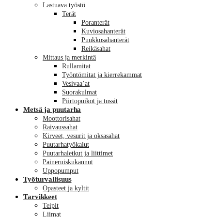
Lastuava työstö
Terät
Poranterät
Kuviosahanterät
Puukkosahanterät
Reikäsahat
Mittaus ja merkintä
Rullamitat
Työntömitat ja kierrekammat
Vesivaa’at
Suorakulmat
Piirtopuikot ja tussit
Metsä ja puutarha
Moottorisahat
Raivaussahat
Kirveet, vesurit ja oksasahat
Puutarhatyökalut
Puutarhaletkut ja liittimet
Paineruiskukannut
Uppopumput
Työturvallisuus
Opasteet ja kyltit
Tarvikkeet
Teipit
Liimat