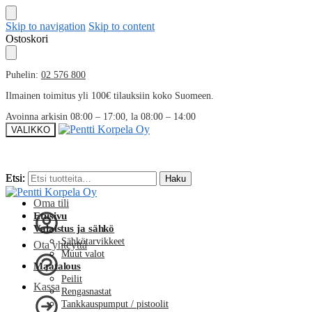
Skip to navigation
Skip to content
Ostoskori
Puhelin:
02 576 800
Ilmainen toimitus yli 100€ tilauksiin koko Suomeen.
Avoinna arkisin 08:00 – 17:00, la 08:00 – 14:00
VALIKKO
Etsi:
Etsi:
Haku
Haku
Oma tili
Etusivu
Valaistus ja sähkö
Sähkötarvikkeet
Ota yhteyttä
Muut valot
Maatalous
Peilit
Kassa
Rengasnastat
Tankkauspumput / pistoolit