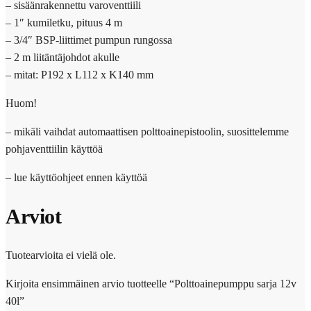
– sisäänrakennettu varoventtiili
– 1″ kumiletku, pituus 4 m
– 3/4″ BSP-liittimet pumpun rungossa
– 2 m liitäntäjohdot akulle
– mitat: P192 x L112 x K140 mm
Huom!
– mikäli vaihdat automaattisen polttoainepistoolin, suosittelemme
pohjaventtiilin käyttöä
– lue käyttöohjeet ennen käyttöä
Arviot
Tuotearvioita ei vielä ole.
Kirjoita ensimmäinen arvio tuotteelle “Polttoainepumppu sarja 12v
40l”