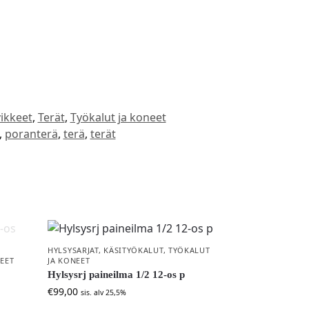
ikkeet
,
Terät
,
Työkalut ja koneet
,
poranterä
,
terä
,
terät
HYLSYSARJAT
,
KÄSITYÖKALUT
,
TYÖKALUT
EET
JA KONEET
Hylsysrj paineilma 1/2 12-os p
€
99,00
sis. alv 25,5%