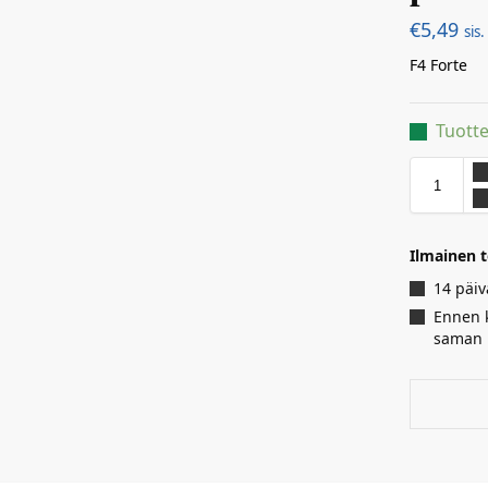
€
5,49
sis
F4 Forte
Tuotte
Ilmainen t
14 päiv
Ennen k
saman 