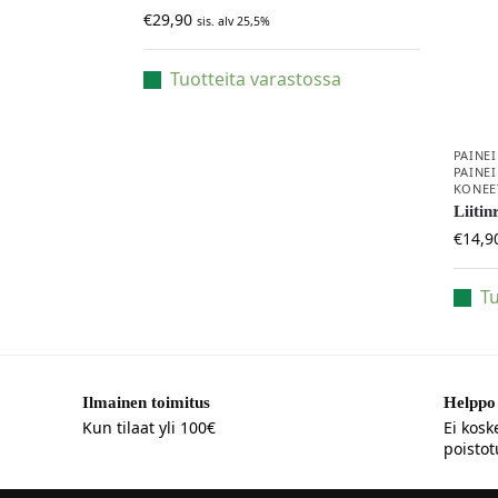
€
29,90
sis. alv 25,5%
Tuotteita varastossa
PAINEI
PAINE
KONEE
Liitin
€
14,9
Tu
Ilmainen toimitus
Helppo 
Kun tilaat yli 100€
Ei kosk
poistot