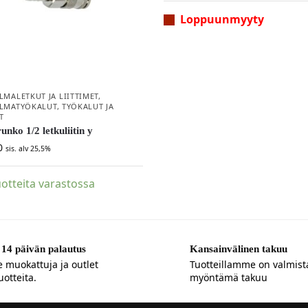
Loppuunmyyty
LMALETKUT JA LIITTIMET
,
ILMATYÖKALUT
,
TYÖKALUT JA
T
runko 1/2 letkuliitin y
0
sis. alv 25,5%
otteita varastossa
14 päivän palautus
Kansainvälinen takuu
e muokattuja ja outlet
Tuotteillamme on valmist
uotteita.
myöntämä takuu