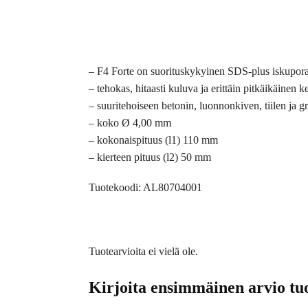
– F4 Forte on suorituskykyinen SDS-plus iskuporant
– tehokas, hitaasti kuluva ja erittäin pitkäikäinen
– suuritehoiseen betonin, luonnonkiven, tiilen ja g
– koko Ø 4,00 mm
– kokonaispituus (l1) 110 mm
– kierteen pituus (l2) 50 mm
Tuotekoodi: AL80704001
Tuotearvioita ei vielä ole.
Kirjoita ensimmäinen arvio tuo