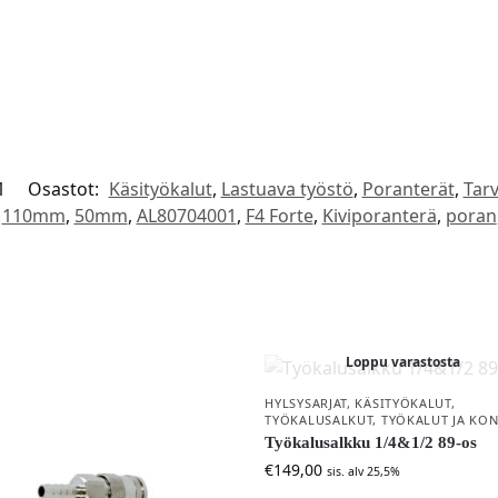
1
Osastot:
Käsityökalut
,
Lastuava työstö
,
Poranterät
,
Tarv
110mm
,
50mm
,
AL80704001
,
F4 Forte
,
Kiviporanterä
,
poran
Loppu varastosta
HYLSYSARJAT
,
KÄSITYÖKALUT
,
TYÖKALUSALKUT
,
TYÖKALUT JA KON
Työkalusalkku 1/4&1/2 89-os
€
149,00
sis. alv 25,5%