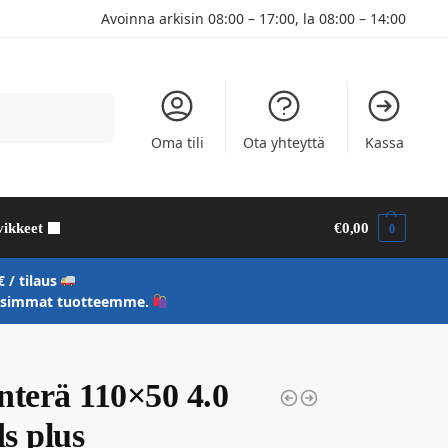
Avoinna arkisin 08:00 – 17:00, la 08:00 – 14:00
Haku
Oma tili
Ota yhteyttä
Kassa
vikkeet
€
0,00
0
 / tilaus
uusimmat tuotteemme.
nterä 110×50 4.0
ds plus