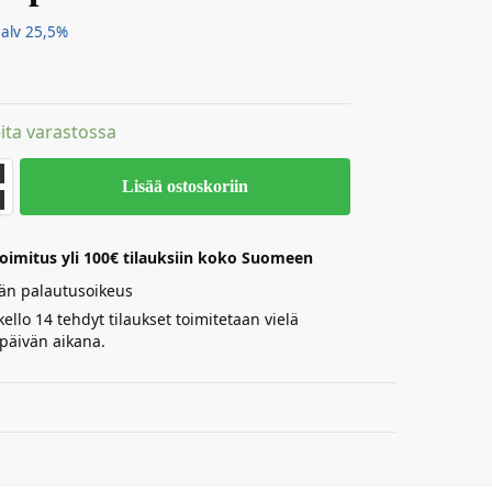
. alv 25,5%
ita varastossa
Lisää ostoskoriin
oimitus yli 100€ tilauksiin koko Suomeen
än palautusoikeus
ello 14 tehdyt tilaukset toimitetaan vielä
päivän aikana.
Maks