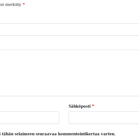
 on merkitty
*
Sähköposti
*
oni tähän selaimeen seuraavaa kommentointikertaa varten.