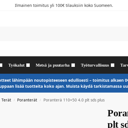
Ilmainen toimitus yli 100€ tilauksiin koko Suomeen.
Työkalut
Metsä ja puutarha
Työturvallisuus
Tar
otteet lähimpään noutopisteeseen edullisesti – toimitus alkaen 0€
paan lisää tuotteita koko ajan. Muista käydä tarkistamassa 
Terät
Poranterät
Poranterä 110×50 4.0 plt sds plus
/
/
Pora
plt s