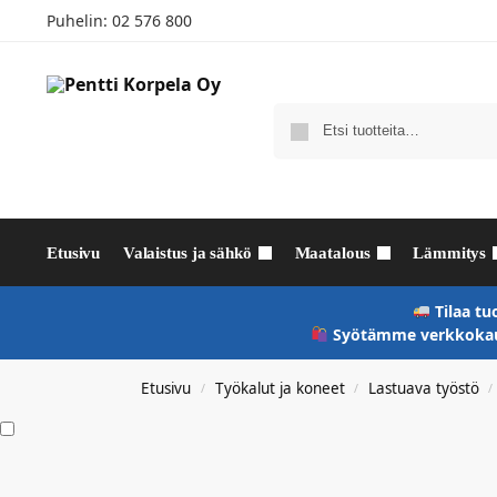
Puhelin:
02 576 800
Etusivu
Valaistus ja sähkö
Maatalous
Lämmitys
Tilaa tu
Syötämme verkkokaup
Etusivu
Työkalut ja koneet
Lastuava työstö
/
/
/