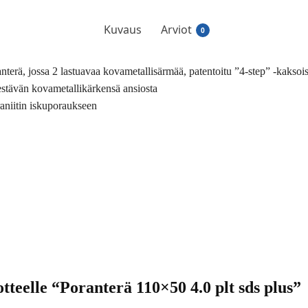
Kuvaus
Arviot
0
erä, jossa 2 lastuavaa kovametallisärmää, patentoitu ”4-step” -kaksoisk
 kestävän kovametallikärkensä ansiosta
raniitin iskuporaukseen
tteelle “Poranterä 110×50 4.0 plt sds plus”