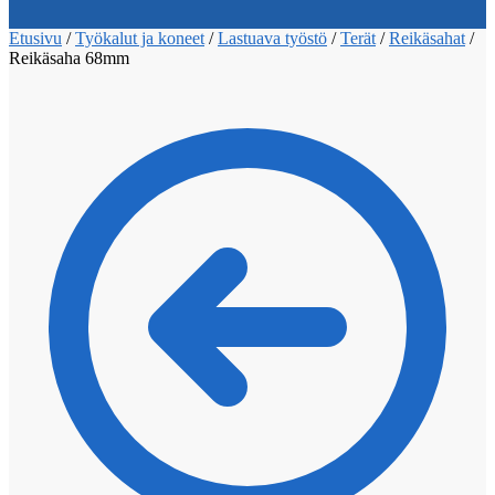
Etusivu
/
Työkalut ja koneet
/
Lastuava työstö
/
Terät
/
Reikäsahat
/
Reikäsaha 68mm