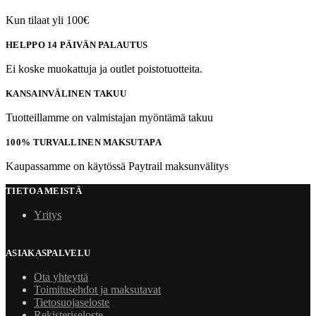
Kun tilaat yli 100€
HELPPO 14 PÄIVÄN PALAUTUS
Ei koske muokattuja ja outlet poistotuotteita.
KANSAINVÄLINEN TAKUU
Tuotteillamme on valmistajan myöntämä takuu
100% TURVALLINEN MAKSUTAPA
Kaupassamme on käytössä Paytrail maksunvälitys
TIETOA MEISTÄ
Yritys
ASIAKASPALVELU
Ota yhteyttä
Toimitusehdot ja maksutavat
Tietosuojaseloste
Rekisteriseloste