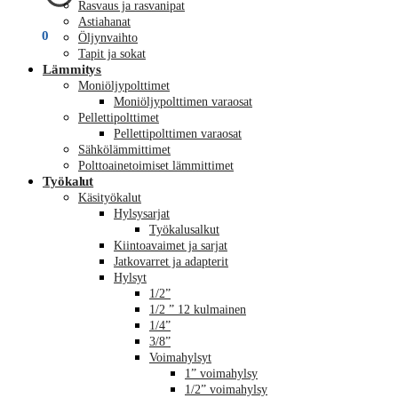
Rasvaus ja rasvanipat
Astiahanat
€
0,00
0
Öljynvaihto
Tapit ja sokat
Lämmitys
Moniöljypolttimet
Moniöljypolttimen varaosat
Pellettipolttimet
Pellettipolttimen varaosat
Sähkölämmittimet
Polttoainetoimiset lämmittimet
Työkalut
Käsityökalut
Hylsysarjat
Työkalusalkut
Kiintoavaimet ja sarjat
Jatkovarret ja adapterit
Hylsyt
1/2”
1/2 ” 12 kulmainen
1/4”
3/8”
Voimahylsyt
1” voimahylsy
1/2” voimahylsy