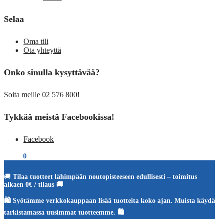
Selaa
Oma tili
Ota yhteyttä
Onko sinulla kysyttävää?
Soita meille
02 576 800
!
Tykkää meistä Facebookissa!
Facebook
€
0,00
0
🚚
Tilaa tuotteet lähimpään noutopisteeseen edullisesti – toimitus
alkaen 0€ / tilaus 🚚
🛍️ Syötämme verkkokauppaan lisää tuotteita koko ajan. Muista käydä
tarkistamassa uusimmat tuotteemme. 🛍️