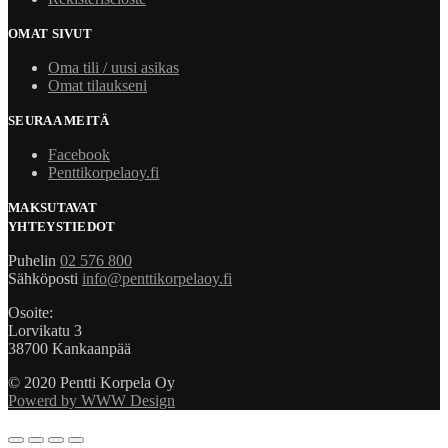
OMAT SIVUT
Oma tili / uusi asikas
Omat tilaukseni
SEURAA MEITÄ
Facebook
Penttikorpelaoy.fi
MAKSUTAVAT
YHTEYSTIEDOT
Puhelin
02 576 800
Sähköposti
info@penttikorpelaoy.fi
Osoite:
Lorvikatu 3
38700 Kankaanpää
© 2020 Pentti Korpela Oy
Powerd by WWW Design