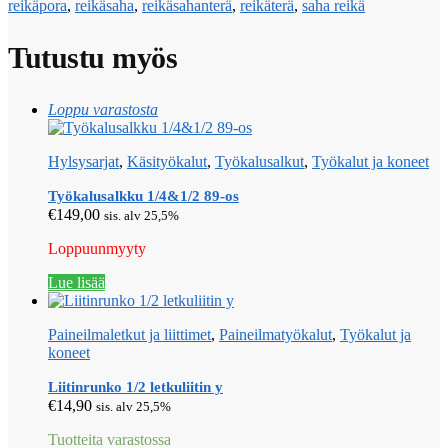
reikäpora
,
reikäsaha
,
reikäsahanterä
,
reikäterä
,
saha reikä
Tutustu myös
Loppu varastosta
Hylsysarjat
,
Käsityökalut
,
Työkalusalkut
,
Työkalut ja koneet
Työkalusalkku 1/4&1/2 89-os
€
149,00
sis. alv 25,5%
Loppuunmyyty
Lue lisää
Paineilmaletkut ja liittimet
,
Paineilmatyökalut
,
Työkalut ja
koneet
Liitinrunko 1/2 letkuliitin y
€
14,90
sis. alv 25,5%
Tuotteita varastossa