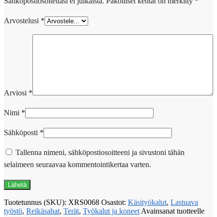
Sähköpostiosoitettasi ei julkaista.
Pakolliset kentät on merkitty
*
Arvostelusi
*
Arviosi
*
Nimi
*
Sähköposti
*
Tallenna nimeni, sähköpostiosoitteeni ja sivustoni tähän
selaimeen seuraavaa kommentointikertaa varten.
Tuotetunnus (SKU):
XRS0068
Osastot:
Käsityökalut
,
Lastuava
työstö
,
Reikäsahat
,
Terät
,
Työkalut ja koneet
Avainsanat tuotteelle