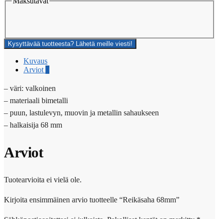
Maksutavat
Kysyttävää tuotteesta? Lähetä meille viesti!
Kuvaus
Arviot
0
– väri: valkoinen
– materiaali bimetalli
– puun, lastulevyn, muovin ja metallin sahaukseen
– halkaisija 68 mm
Arviot
Tuotearvioita ei vielä ole.
Kirjoita ensimmäinen arvio tuotteelle “Reikäsaha 68mm”