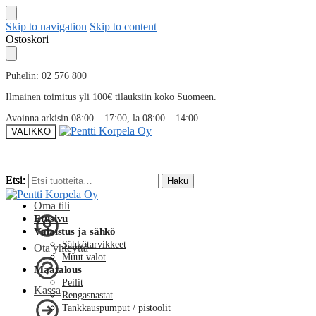
Skip to navigation
Skip to content
Ostoskori
Puhelin:
02 576 800
Ilmainen toimitus yli 100€ tilauksiin koko Suomeen.
Avoinna arkisin 08:00 – 17:00, la 08:00 – 14:00
VALIKKO
Etsi:
Etsi:
Haku
Haku
Oma tili
Etusivu
Valaistus ja sähkö
Sähkötarvikkeet
Ota yhteyttä
Muut valot
Maatalous
Peilit
Kassa
Rengasnastat
Tankkauspumput / pistoolit