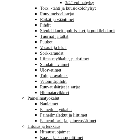
3/4” voimahylsy
Torx, -tähti ja kuusiokolohylsyt
Ruuvimeisselisarjat
Räikät ja vääntimet
Pihdit
Sivuleikkurit, pulttisakset ja putkileikkurit
Tuurnat ja taltat
Puukot
Vasarat ja lekat
Sorkkaraudat
Liimaustyökalut, puristimet
Suodatinavaimet
Ulosvetimet
Tulppa-avaimet
Vetoniittipihdit
Ruuvauskärjet ja sarjat
Hiomatarvikkeet
Paineilmatyökalut
Naulaimet
Paineilmatyökalut
Paineilmaletkut ja liittimet
Painemittarit ja paineensäätimet
Hitsaus ja leikkaus
Hitsaussuojaimet
Kaasut ja kaasupolttimet