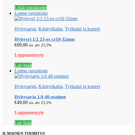
Lisää ostoskoriin
Loppu varastosta
Hylsysarjat
,
Käsityökalut
,
Työkalut ja koneet
Hylsysrj 1/2 23-os cr10-32mm
€
69,00
sis. alv 25,5%
Loppuunmyyty
Lue lisää
Loppu varastosta
Hylsysarjat
,
Käsityökalut
,
Työkalut ja koneet
Hylsysarja 1/4 40-osainen
€
49,00
sis. alv 25,5%
Loppuunmyyty
Lue lisää
ILMAINEN TOIMITUS