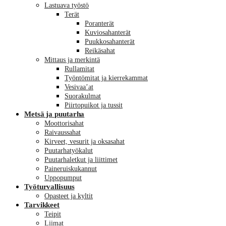
Lastuava työstö
Terät
Poranterät
Kuviosahanterät
Puukkosahanterät
Reikäsahat
Mittaus ja merkintä
Rullamitat
Työntömitat ja kierrekammat
Vesivaa’at
Suorakulmat
Piirtopuikot ja tussit
Metsä ja puutarha
Moottorisahat
Raivaussahat
Kirveet, vesurit ja oksasahat
Puutarhatyökalut
Puutarhaletkut ja liittimet
Paineruiskukannut
Uppopumput
Työturvallisuus
Opasteet ja kyltit
Tarvikkeet
Teipit
Liimat