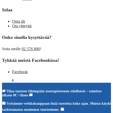
Selaa
Oma tili
Ota yhteyttä
Onko sinulla kysyttävää?
Soita meille
02 576 800
!
Tykkää meistä Facebookissa!
Facebook
€
0,00
0
🚚
Tilaa tuotteet lähimpään noutopisteeseen edullisesti – toimitus
alkaen 0€ / tilaus 🚚
🛍️ Syötämme verkkokauppaan lisää tuotteita koko ajan. Muista käydä
tarkistamassa uusimmat tuotteemme. 🛍️