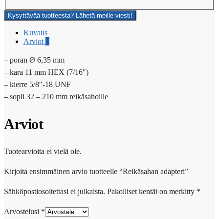
Kysyttävää tuotteesta? Lähetä meille viesti!
Kuvaus
Arviot
0
– poran Ø 6,35 mm
– kara 11 mm HEX (7/16″)
– kierre 5/8″-18 UNF
– sopii 32 – 210 mm reikäsahoille
Arviot
Tuotearvioita ei vielä ole.
Kirjoita ensimmäinen arvio tuotteelle “Reikäsahan adapteri”
Sähköpostiosoitettasi ei julkaista.
Pakolliset kentät on merkitty
*
Arvostelusi
*