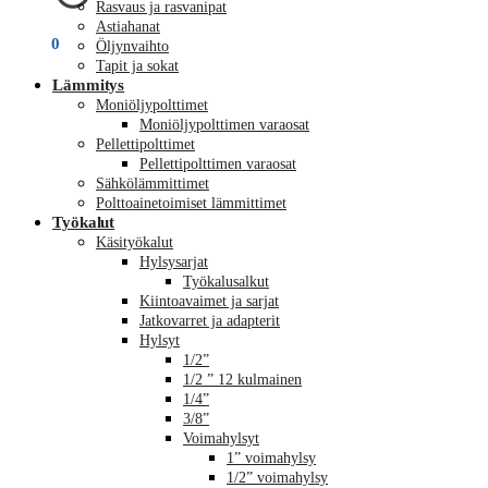
Rasvaus ja rasvanipat
Astiahanat
€
0,00
0
Öljynvaihto
Tapit ja sokat
Lämmitys
Moniöljypolttimet
Moniöljypolttimen varaosat
Pellettipolttimet
Pellettipolttimen varaosat
Sähkölämmittimet
Polttoainetoimiset lämmittimet
Työkalut
Käsityökalut
Hylsysarjat
Työkalusalkut
Kiintoavaimet ja sarjat
Jatkovarret ja adapterit
Hylsyt
1/2”
1/2 ” 12 kulmainen
1/4”
3/8”
Voimahylsyt
1” voimahylsy
1/2” voimahylsy