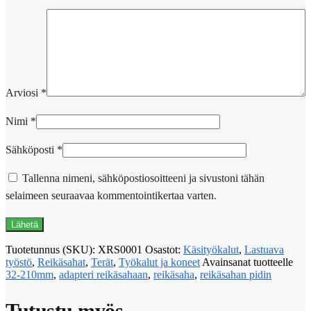
Arviosi
*
Nimi
*
Sähköposti
*
Tallenna nimeni, sähköpostiosoitteeni ja sivustoni tähän
selaimeen seuraavaa kommentointikertaa varten.
Tuotetunnus (SKU):
XRS0001
Osastot:
Käsityökalut
,
Lastuava
työstö
,
Reikäsahat
,
Terät
,
Työkalut ja koneet
Avainsanat tuotteelle
32-210mm
,
adapteri reikäsahaan
,
reikäsaha
,
reikäsahan pidin
Tutustu myös