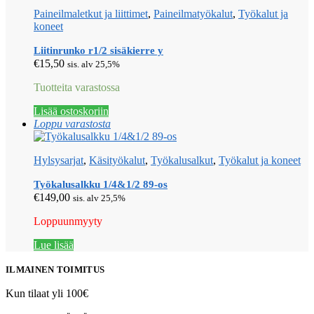
Paineilmaletkut ja liittimet
,
Paineilmatyökalut
,
Työkalut ja
koneet
Liitinrunko r1/2 sisäkierre y
€
15,50
sis. alv 25,5%
Tuotteita varastossa
Lisää ostoskoriin
Loppu varastosta
Hylsysarjat
,
Käsityökalut
,
Työkalusalkut
,
Työkalut ja koneet
Työkalusalkku 1/4&1/2 89-os
€
149,00
sis. alv 25,5%
Loppuunmyyty
Lue lisää
ILMAINEN TOIMITUS
Kun tilaat yli 100€