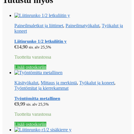
Paineilmaletkut ja liittimet
,
Paineilmatyökalut
,
Työkalut ja
koneet
Liitinrunko 1/2 letkuliitin y
€
14,90
sis. alv 25,5%
Tuotteita varastossa
Lisää ostoskoriin
Käsityökalut
,
Mittaus ja merkintä
,
Työkalut ja koneet
,
Työntömitat ja kierrekammat
Työntömitta metallinen
€
9,99
sis. alv 25,5%
Tuotteita varastossa
Lisää ostoskoriin