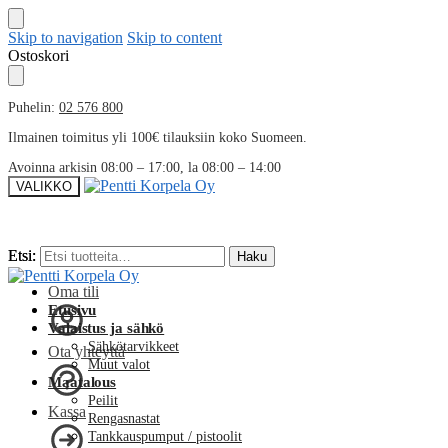
Skip to navigation
Skip to content
Ostoskori
Puhelin:
02 576 800
Ilmainen toimitus yli 100€ tilauksiin koko Suomeen.
Avoinna arkisin 08:00 – 17:00, la 08:00 – 14:00
VALIKKO
Etsi:
Etsi:
Haku
Haku
Oma tili
Etusivu
Valaistus ja sähkö
Sähkötarvikkeet
Ota yhteyttä
Muut valot
Maatalous
Peilit
Kassa
Rengasnastat
Tankkauspumput / pistoolit