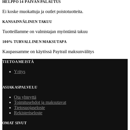
HELPPO 14 PÄIVÄN PALAUTUS
Ei koske muokattuja ja outlet poistotuotteita.
KANSAINVÄLINEN TAKUU
Tuotteillamme on valmistajan myöntämä takuu
100% TURVALLINEN MAKSUTAPA
Kaupassamme on käytössä Paytrail maksunvälitys
TIETOA MEISTÄ
Yritys
ASIAKASPALVELU
Ota yhteyttä
Toimitusehdot ja maksutavat
Tietosuojaseloste
Rekisteriseloste
OMAT SIVUT