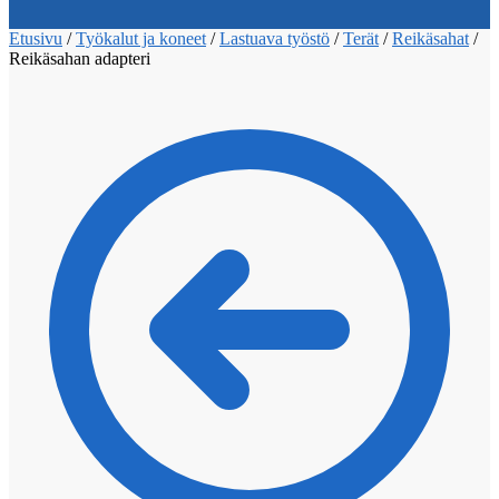
Etusivu
/
Työkalut ja koneet
/
Lastuava työstö
/
Terät
/
Reikäsahat
/
Reikäsahan adapteri