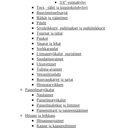
3/4” voimahylsy
Torx, -tähti ja kuusiokolohylsyt
Ruuvimeisselisarjat
Räikät ja vääntimet
Pihdit
Sivuleikkurit, pulttisakset ja putkileikkurit
Tuurnat ja taltat
Puukot
Vasarat ja lekat
Sorkkaraudat
Liimaustyökalut, puristimet
Suodatinavaimet
Ulosvetimet
Tulppa-avaimet
Vetoniittipihdit
Ruuvauskärjet ja sarjat
Hiomatarvikkeet
Paineilmatyökalut
Naulaimet
Paineilmatyökalut
Paineilmaletkut ja liittimet
Painemittarit ja paineensäätimet
Hitsaus ja leikkaus
Hitsaussuojaimet
Kaasut ja kaasupolttimet