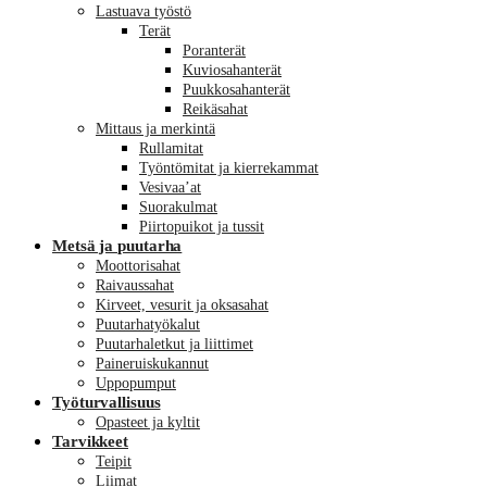
Lastuava työstö
Terät
Poranterät
Kuviosahanterät
Puukkosahanterät
Reikäsahat
Mittaus ja merkintä
Rullamitat
Työntömitat ja kierrekammat
Vesivaa’at
Suorakulmat
Piirtopuikot ja tussit
Metsä ja puutarha
Moottorisahat
Raivaussahat
Kirveet, vesurit ja oksasahat
Puutarhatyökalut
Puutarhaletkut ja liittimet
Paineruiskukannut
Uppopumput
Työturvallisuus
Opasteet ja kyltit
Tarvikkeet
Teipit
Liimat