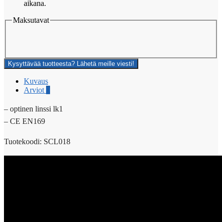
aikana.
Maksutavat
Kysyttävää tuotteesta? Lähetä meille viesti!
Kuvaus
Arviot
0
– optinen linssi lk1
– CE EN169
Tuotekoodi: SCL018