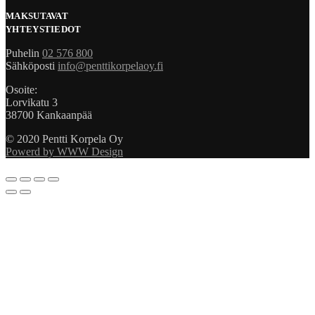
MAKSUTAVAT
YHTEYSTIEDOT
Puhelin
02 576 800
Sähköposti
info@penttikorpelaoy.fi
Osoite:
Lorvikatu 3
38700 Kankaanpää
© 2020 Pentti Korpela Oy
Powerd by WWW Design