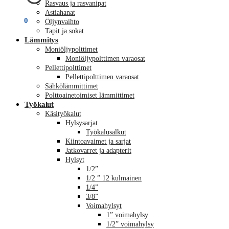
Rasvaus ja rasvanipat
Astiahanat
€
0,00
0
Öljynvaihto
Tapit ja sokat
Lämmitys
Moniöljypolttimet
Moniöljypolttimen varaosat
Pellettipolttimet
Pellettipolttimen varaosat
Sähkölämmittimet
Polttoainetoimiset lämmittimet
Työkalut
Käsityökalut
Hylsysarjat
Työkalusalkut
Kiintoavaimet ja sarjat
Jatkovarret ja adapterit
Hylsyt
1/2”
1/2 ” 12 kulmainen
1/4”
3/8”
Voimahylsyt
1” voimahylsy
1/2” voimahylsy