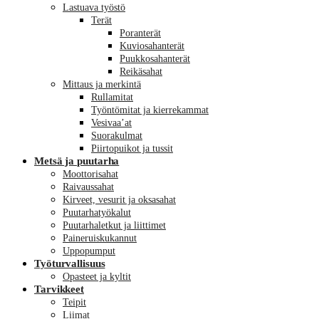
Lastuava työstö
Terät
Poranterät
Kuviosahanterät
Puukkosahanterät
Reikäsahat
Mittaus ja merkintä
Rullamitat
Työntömitat ja kierrekammat
Vesivaa’at
Suorakulmat
Piirtopuikot ja tussit
Metsä ja puutarha
Moottorisahat
Raivaussahat
Kirveet, vesurit ja oksasahat
Puutarhatyökalut
Puutarhaletkut ja liittimet
Paineruiskukannut
Uppopumput
Työturvallisuus
Opasteet ja kyltit
Tarvikkeet
Teipit
Liimat