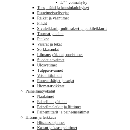
3/4” voimahylsy
Torx, -tähti ja kuusiokolohylsyt
Ruuvimeisselisarjat
Räikät ja vääntimet
Pihdit
Sivuleikkurit, pulttisakset ja putkileikkurit
Tuurnat ja taltat
Puukot
Vasarat ja lekat
Sorkkaraudat
Liimaustyökalut, puristimet
Suodatinavaimet
Ulosvetimet
Tulppa-avaimet
Vetoniittipihdit
Ruuvauskärjet ja sarjat
Hiomatarvikkeet
Paineilmatyökalut
Naulaimet
Paineilmatyökalut
Paineilmaletkut ja liittimet
Painemittarit ja paineensäätimet
Hitsaus ja leikkaus
Hitsaussuojaimet
Kaasut ja kaasupolttimet