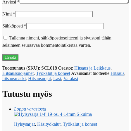
Arviosi
*
Nimi
*
Sähköposti
*
Tallenna nimeni, sähköpostiosoitteeni ja sivustoni tähän
selaimeen seuraavaa kommentointikertaa varten.
Tuotetunnus (SKU):
SCL018
Osastot:
Hitsaus ja Leikkaus
,
Hitsaussuojaimet
,
Työkalut ja koneet
Avainsanat tuotteelle
Hitsaus
,
hitsausmaski
,
Hitsausuojat
,
Lasi
,
Varalasi
Tutustu myös
Loppu varastosta
Hylsysarjat
,
Käsityökalut
,
Työkalut ja koneet