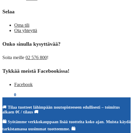
Selaa
Oma tili
Ota yhteyttä
Onko sinulla kysyttävää?
Soita meille
02 576 800
!
Tykkää meistä Facebookissa!
Facebook
€
0,00
0
🚚
Tilaa tuotteet lähimpään noutopisteeseen edullisesti – toimitus
alkaen 0€ / tilaus 🚚
🛍️ Syötämme verkkokauppaan lisää tuotteita koko ajan. Muista käydä
tarkistamassa uusimmat tuotteemme. 🛍️