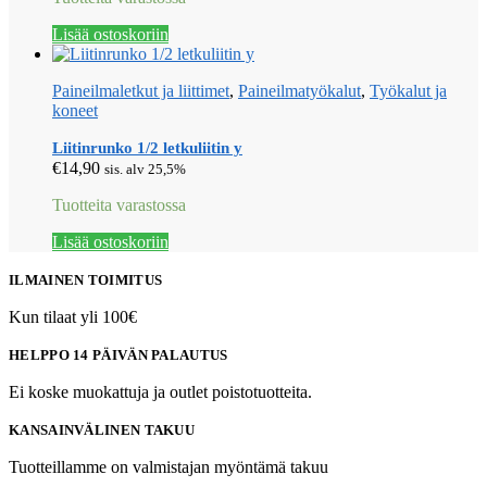
Lisää ostoskoriin
Paineilmaletkut ja liittimet
,
Paineilmatyökalut
,
Työkalut ja
koneet
Liitinrunko 1/2 letkuliitin y
€
14,90
sis. alv 25,5%
Tuotteita varastossa
Lisää ostoskoriin
ILMAINEN TOIMITUS
Kun tilaat yli 100€
HELPPO 14 PÄIVÄN PALAUTUS
Ei koske muokattuja ja outlet poistotuotteita.
KANSAINVÄLINEN TAKUU
Tuotteillamme on valmistajan myöntämä takuu