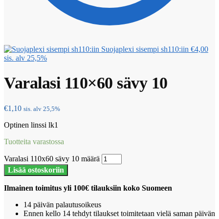
Suojaplexi sisempi sh110:iin
€
4,00
sis. alv 25,5%
Varalasi 110×60 sävy 10
€
1,10
sis. alv 25,5%
Optinen linssi lk1
Tuotteita varastossa
Varalasi 110x60 sävy 10 määrä
Lisää ostoskoriin
Ilmainen toimitus yli 100€ tilauksiin koko Suomeen
14 päivän palautusoikeus
Ennen kello 14 tehdyt tilaukset toimitetaan vielä saman päivän