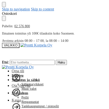
Skip to navigation
Skip to content
Ostoskori
Puhelin:
02 576 800
Ilmainen toimitus yli 100€ tilauksiin koko Suomeen.
Avoinna arkisin 08:00 – 17:00, la 08:00 – 14:00
VALIKKO
Etsi:
Etsi:
Haku
Haku
Oma tili
Etusivu
Valaistus ja sähkö
Sähkötarvikkeet
Ota yhteyttä
Muut valot
Maatalous
Peilit
Kassa
Rengasnastat
Tankkauspumput / pistoolit