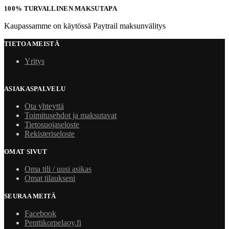
100% TURVALLINEN MAKSUTAPA
Kaupassamme on käytössä Paytrail maksunvälitys
TIETOA MEISTÄ
Yritys
ASIAKASPALVELU
Ota yhteyttä
Toimitusehdot ja maksutavat
Tietosuojaseloste
Rekisteriseloste
OMAT SIVUT
Oma tili / uusi asikas
Omat tilaukseni
SEURAA MEITÄ
Facebook
Penttikorpelaoy.fi