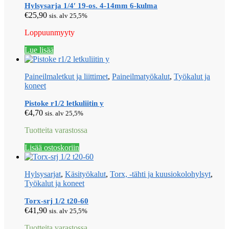
Hylsysarja 1/4′ 19-os. 4-14mm 6-kulma
€
25,90
sis. alv 25,5%
Loppuunmyyty
Lue lisää
Paineilmaletkut ja liittimet
,
Paineilmatyökalut
,
Työkalut ja
koneet
Pistoke r1/2 letkuliitin y
€
4,70
sis. alv 25,5%
Tuotteita varastossa
Lisää ostoskoriin
Hylsysarjat
,
Käsityökalut
,
Torx, -tähti ja kuusiokolohylsyt
,
Työkalut ja koneet
Torx-srj 1/2 t20-60
€
41,90
sis. alv 25,5%
Tuotteita varastossa