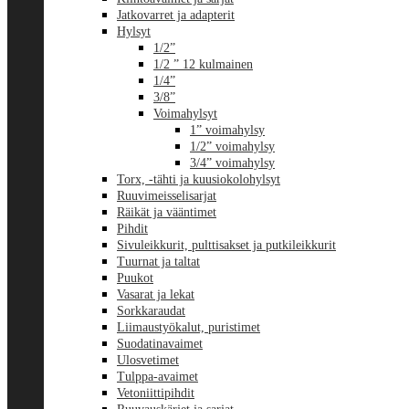
Jatkovarret ja adapterit
Hylsyt
1/2”
1/2 ” 12 kulmainen
1/4”
3/8”
Voimahylsyt
1” voimahylsy
1/2” voimahylsy
3/4” voimahylsy
Torx, -tähti ja kuusiokolohylsyt
Ruuvimeisselisarjat
Räikät ja vääntimet
Pihdit
Sivuleikkurit, pulttisakset ja putkileikkurit
Tuurnat ja taltat
Puukot
Vasarat ja lekat
Sorkkaraudat
Liimaustyökalut, puristimet
Suodatinavaimet
Ulosvetimet
Tulppa-avaimet
Vetoniittipihdit