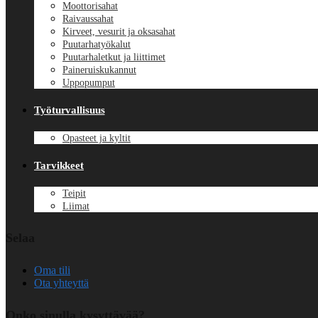
Moottorisahat
Raivaussahat
Kirveet, vesurit ja oksasahat
Puutarhatyökalut
Puutarhaletkut ja liittimet
Paineruiskukannut
Uppopumput
Työturvallisuus
Opasteet ja kyltit
Tarvikkeet
Teipit
Liimat
Selaa
Oma tili
Ota yhteyttä
Onko sinulla kysyttävää?