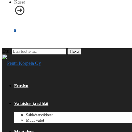
Kassa
€
0,00
0
Etsi:
Haku
Etusivu
Valaistus ja sähkö
Sähkötarvikkeet
Muut valot
Maatalous