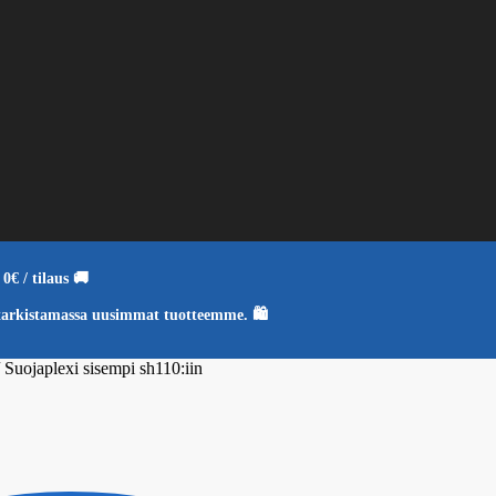
0€ / tilaus 🚚
tarkistamassa uusimmat tuotteemme. 🛍️
/
Suojaplexi sisempi sh110:iin