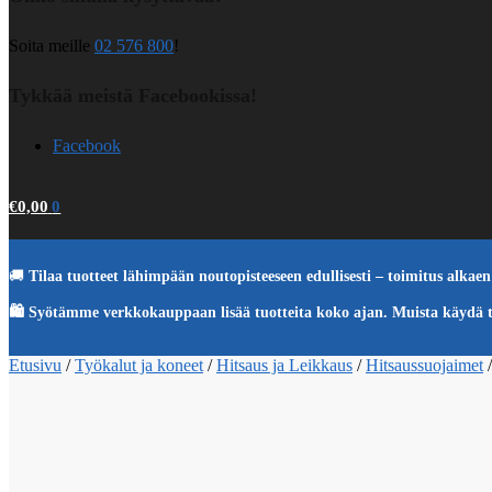
Soita meille
02 576 800
!
Tykkää meistä Facebookissa!
Facebook
€
0,00
0
🚚
Tilaa tuotteet lähimpään noutopisteeseen edullisesti – toimitus alkaen 
🛍️ Syötämme verkkokauppaan lisää tuotteita koko ajan. Muista käydä 
Etusivu
/
Työkalut ja koneet
/
Hitsaus ja Leikkaus
/
Hitsaussuojaimet