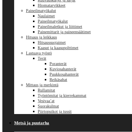
Ruuvauskärjet ja sarjat
Hiomatarvikkeet
Paineilmatyökalut
Naulaimet
Paineilmatyökalut
Paineilmaletkut ja liittimet
Painemittarit ja paineensäätimet
Hitsaus ja leikkaus
Hitsaussuojaimet
Kaasut ja kaasupolttimet
Lastuava työstö
Terät
Poranterät
Kuviosahanterät
Puukkosahanterät
Reikäsahat
Mittaus ja merkintä
Rullamitat
Työntömitat ja kierrekammat
Vesivaa’at
Suorakulmat
Piirtopuikot ja tussit
Metsä ja puutarha