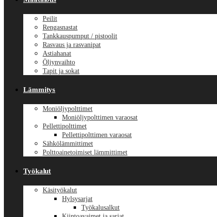
Peilit
Rengasnastat
Tankkauspumput / pistoolit
Rasvaus ja rasvanipat
Astiahanat
Öljynvaihto
Tapit ja sokat
Lämmitys
Moniöljypolttimet
Moniöljypolttimen varaosat
Pellettipolttimet
Pellettipolttimen varaosat
Sähkölämmittimet
Polttoainetoimiset lämmittimet
Työkalut
Käsityökalut
Hylsysarjat
Työkalusalkut
Kiintoavaimet ja sarjat