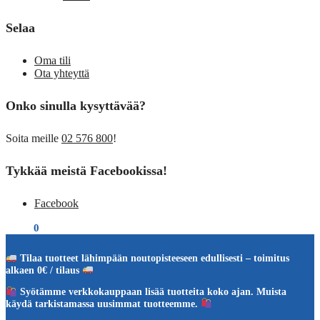
Selaa
Oma tili
Ota yhteyttä
Onko sinulla kysyttävää?
Soita meille
02 576 800
!
Tykkää meistä Facebookissa!
Facebook
€
0,00
0
Tilaa tuotteet lähimpään noutopisteeseen edullisesti – toimitus
alkaen 0€ / tilaus
Syötämme verkkokauppaan lisää tuotteita koko ajan. Muista
käydä tarkistamassa uusimmat tuotteemme.