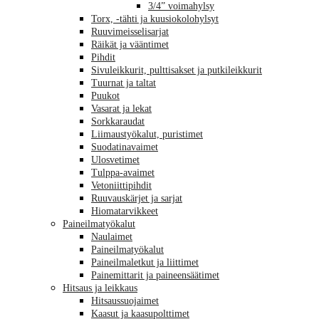
3/4” voimahylsy
Torx, -tähti ja kuusiokolohylsyt
Ruuvimeisselisarjat
Räikät ja vääntimet
Pihdit
Sivuleikkurit, pulttisakset ja putkileikkurit
Tuurnat ja taltat
Puukot
Vasarat ja lekat
Sorkkaraudat
Liimaustyökalut, puristimet
Suodatinavaimet
Ulosvetimet
Tulppa-avaimet
Vetoniittipihdit
Ruuvauskärjet ja sarjat
Hiomatarvikkeet
Paineilmatyökalut
Naulaimet
Paineilmatyökalut
Paineilmaletkut ja liittimet
Painemittarit ja paineensäätimet
Hitsaus ja leikkaus
Hitsaussuojaimet
Kaasut ja kaasupolttimet