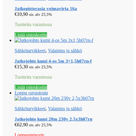
Jatkopistorasia voimavirta 16a
€
10,90
sis. alv 25,5%
Tuotteita varastossa
Lisää ostoskoriin
Sähkötarvikkeet
,
Valaistus ja sähkö
Jatkojohto kumi 4-os 5m 3×1,5h07rn-f
€
15,30
sis. alv 25,5%
Tuotteita varastossa
Lisää ostoskoriin
Loppu varastosta
Sähkötarvikkeet
,
Valaistus ja sähkö
Jatkojohto kumi 20m 230v 2,5x3h07rn
€
62,90
sis. alv 25,5%
Loppuunmyyty