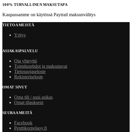
100% TURVALLINEN MAKSUTAPA
Kaupassamme on käytössä Paytrail maksunvälitys
TIETOA MEISTÄ
Yritys
ASIAKASPALVELU
Ota yhteyttä
Toimitusehdot ja maksutavat
Tietosuojaseloste
Rekisteriseloste
OMAT SIVUT
Oma tili / uusi asikas
Omat tilaukseni
SEURAA MEITÄ
Facebook
Penttikorpelaoy.fi