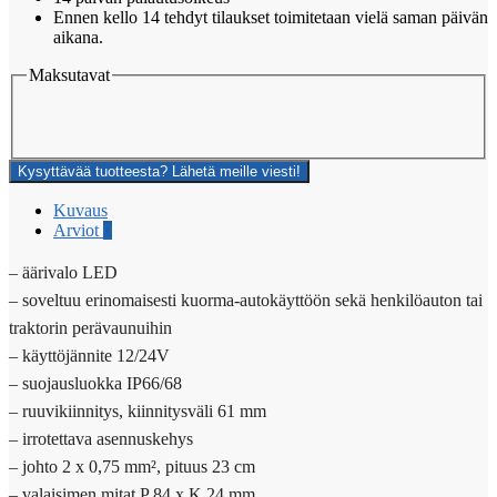
Ennen kello 14 tehdyt tilaukset toimitetaan vielä saman päivän
aikana.
Maksutavat
Kysyttävää tuotteesta? Lähetä meille viesti!
Kuvaus
Arviot
0
– äärivalo LED
– soveltuu erinomaisesti kuorma-autokäyttöön sekä henkilöauton tai
traktorin perävaunuihin
– käyttöjännite 12/24V
– suojausluokka IP66/68
– ruuvikiinnitys, kiinnitysväli 61 mm
– irrotettava asennuskehys
– johto 2 x 0,75 mm², pituus 23 cm
– valaisimen mitat P 84 x K 24 mm