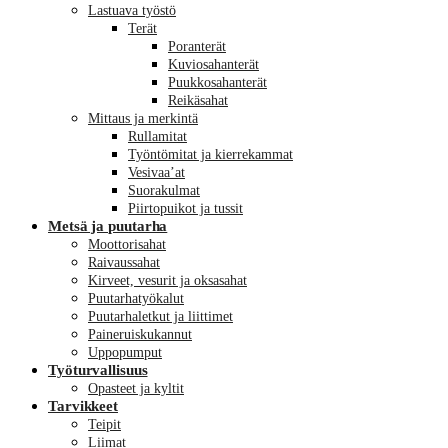
Lastuava työstö
Terät
Poranterät
Kuviosahanterät
Puukkosahanterät
Reikäsahat
Mittaus ja merkintä
Rullamitat
Työntömitat ja kierrekammat
Vesivaa’at
Suorakulmat
Piirtopuikot ja tussit
Metsä ja puutarha
Moottorisahat
Raivaussahat
Kirveet, vesurit ja oksasahat
Puutarhatyökalut
Puutarhaletkut ja liittimet
Paineruiskukannut
Uppopumput
Työturvallisuus
Opasteet ja kyltit
Tarvikkeet
Teipit
Liimat