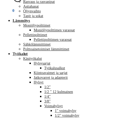
Rasvaus ja rasvanipat
Astiahanat
€
0,00
0
Öljynvaihto
Tapit ja sokat
Lämmitys
Moniöljypolttimet
Moniöljypolttimen varaosat
Pellettipolttimet
Pellettipolttimen varaosat
Sähkölämmittimet
Polttoainetoimiset lämmittimet
Työkalut
Käsityökalut
Hylsysarjat
Työkalusalkut
Kiintoavaimet ja sarjat
Jatkovarret ja adapterit
Hylsyt
1/2”
1/2 ” 12 kulmainen
1/4”
3/8”
Voimahylsyt
1” voimahylsy
1/2” voimahylsy