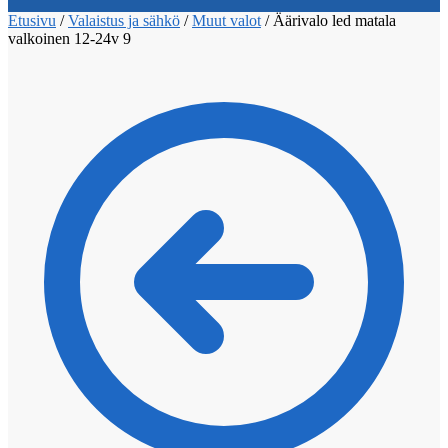
Etusivu
/
Valaistus ja sähkö
/
Muut valot
/
Äärivalo led matala
valkoinen 12-24v 9