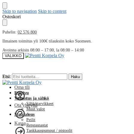
Skip to navigation
Skip to content
Ostoskori
Puhelin:
02 576 800
Ilmainen toimitus yli 100€ tilauksiin koko Suomeen.
Avoinna arkisin 08:00 – 17:00, la 08:00 – 14:00
VALIKKO
Etsi:
Etsi:
Haku
Haku
Oma tili
Etusivu
Valaistus ja sähkö
Sähkötarvikkeet
Ota yhteyttä
Muut valot
Maatalous
Peilit
Kassa
Rengasnastat
Tankkauspumput / pistoolit