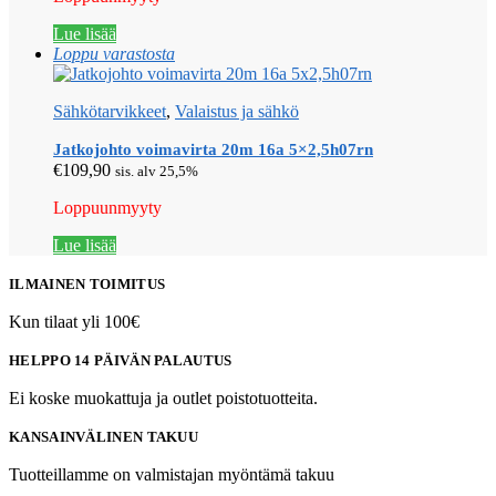
Lue lisää
Loppu varastosta
Sähkötarvikkeet
,
Valaistus ja sähkö
Jatkojohto voimavirta 20m 16a 5×2,5h07rn
€
109,90
sis. alv 25,5%
Loppuunmyyty
Lue lisää
ILMAINEN TOIMITUS
Kun tilaat yli 100€
HELPPO 14 PÄIVÄN PALAUTUS
Ei koske muokattuja ja outlet poistotuotteita.
KANSAINVÄLINEN TAKUU
Tuotteillamme on valmistajan myöntämä takuu