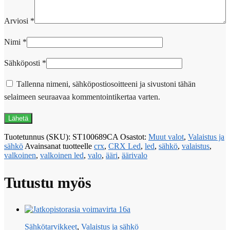
Arviosi
*
Nimi
*
Sähköposti
*
Tallenna nimeni, sähköpostiosoitteeni ja sivustoni tähän
selaimeen seuraavaa kommentointikertaa varten.
Tuotetunnus (SKU):
ST100689CA
Osastot:
Muut valot
,
Valaistus ja
sähkö
Avainsanat tuotteelle
crx
,
CRX Led
,
led
,
sähkö
,
valaistus
,
valkoinen
,
valkoinen led
,
valo
,
ääri
,
äärivalo
Tutustu myös
Sähkötarvikkeet
,
Valaistus ja sähkö