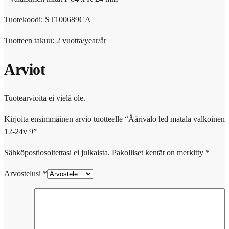
Tuotekoodi: ST100689CA
Tuotteen takuu: 2 vuotta/year/år
Arviot
Tuotearvioita ei vielä ole.
Kirjoita ensimmäinen arvio tuotteelle “Äärivalo led matala valkoinen
12-24v 9”
Sähköpostiosoitettasi ei julkaista.
Pakolliset kentät on merkitty
*
Arvostelusi
*